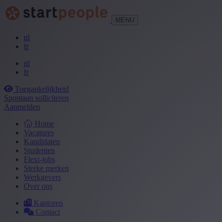
MENU
nl
fr
nl
fr
Toegankelijkheid
Spontaan solliciteren
Aanmelden
Home
Vacatures
Kandidaten
Studenten
Flexi-jobs
Sterke merken
Werkgevers
Over ons
Kantoren
Contact