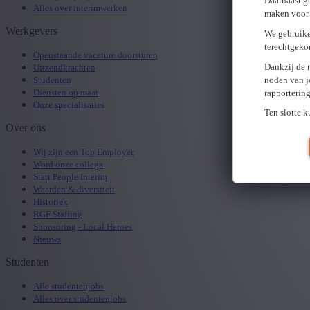
Daarnaast g
Alles over interimwerken
maken voor 
Werkgevers
We gebruike
terechtgeko
Openstaande vacature doorsturen
Dankzij de 
Uitzendkrachten
noden van j
Studenten
Diensten op maat
rapporterin
Onze specialisaties
Ten slotte 
Over ons
Wij zijn een Top Employer
Word onze collega
Start People Interim
Waarden & diversiteit
Historiek
RGF Staffing
Sponsoring - Local Heroes
Nieuws
Studenten
Alle studentenjobs
Alles over studentenjobs