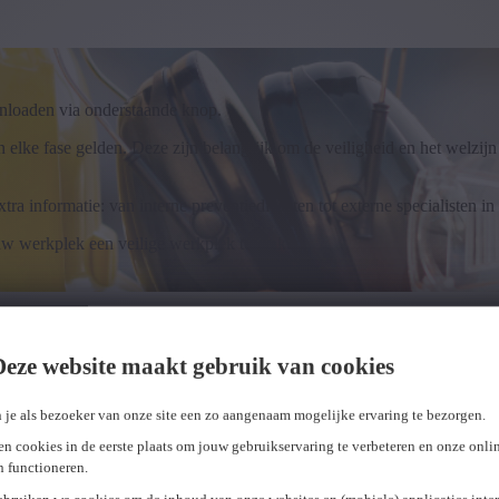
nloaden via onderstaande knop.
in elke fase gelden. Deze zijn belangrijk om de veiligheid en het welz
tra informatie: van interne preventiediensten tot externe specialisten in
 uw werkplek een veilige werkplek te maken.
Deze website maakt gebruik van cookies
 je als bezoeker van onze site een zo aangenaam mogelijke ervaring te bezorgen.
n cookies in de eerste plaats om jouw gebruikservaring te verbeteren en onze onli
en functioneren.