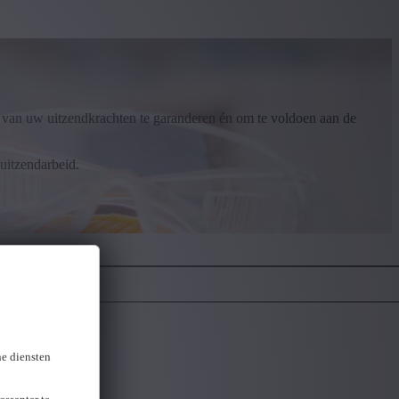
ijn van uw uitzendkrachten te garanderen én om te voldoen aan de
 uitzendarbeid.
ne diensten