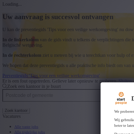
Loading...
Uw aanvraag is succesvol ontvangen
U kan de preventiegids 'Tips voor een veilige werkomgeving' nu dow
In de linkerkolom
van de gids vindt u telkens de verplichtingen die 
Belgische wetgeving.
In de rechterkolom
ziet u meteen bij wie u terechtkan voor hulp of ex
We hopen dat deze preventiegids u alle praktische info biedt om van
Preventiegids 'Tips voor een veilige werkomgeving'
Er is een fout opgetreden. Gelieve later opnieuw te proberen.
Sluiten
Zoek een kantoor in je buurt
Zoek kantoor
We proberen
Vacatures
Wij gebruike
beter te lat
Alle vaste jobs
Alle tijdelijke jobs