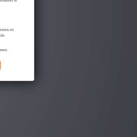
essanter te
keuren en
lde
omen.