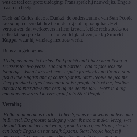
was de taal een grote uitdaging: Frans sprak hij nauwelijks, Engels
maar een beetje.
Toch gaf Carlos niet op. Dankzij de ondersteuning van Start People
kreeg hij meteen dat duwtje in de rug dat hij nodig had. Het
vertrouwen dat werkgevers in hem kregen, leidde rechtstreeks tot
sollicitatiegesprekken — en uiteindelijk tot een job bij
Smurfit
Kappa
, waar hij vandaag met trots werkt.
Dit is zijn getuigenis:
'Hello, my name is Carlos. I'm Spanish and I have been living in
Brussels for two years. The main barrier I had to face was the
language. When I arrived here, I spoke practically no French at all,
just a little English and of cours Spanish. Start People helped me.
They provided a great springboard for people to trust me, leading
directly to interviews and helping me get the job. I work in a big
company now and I'm very grateful to Start People.'
Vertaling
'Hallo, mijn naam is Carlos. Ik ben Spaans en ik woon nu twee jaar
in Brussel. De grootste uitdaging waar ik mee te maken kreeg, was
de taal. Toen ik hier aankwam, sprak ik bijna geen Frans, slechts
een beetje Engels en natuurlijk Spaans. Start People heeft mij
geholpen. Zij gaven me een sterk duwtje in de rug, waardoor