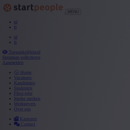
MENU
nl
fr
nl
fr
Toegankelijkheid
Spontaan solliciteren
Aanmelden
Home
Vacatures
Kandidaten
Studenten
Flexi-jobs
Sterke merken
Werkgevers
Over ons
Kantoren
Contact