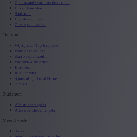
Openstaande vacature doorsturen
Uitzendkrachten
Studenten
Diensten op maat
Onze specialisaties
Over ons
Wij zijn een Top Employer
Word onze collega
Start People Interim
Waarden & diversiteit
Historiek
RGF Staffing
Sponsoring - Local Heroes
Nieuws
Studenten
Alle studentenjobs
Alles over studentenjobs
Meer diensten
dienstencheques
internationalrecruitment.be