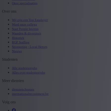
Onze specialisaties
Over ons
Wij zijn een Top Employer
Word onze collega
Start People Interim
Waarden & diversiteit
Historiek
RGF Staffing
Sponsoring - Local Heroes
Nieuws
Studenten
Alle studentenjobs
Alles over studentenjobs
Meer diensten
dienstencheques
internationalrecruitment.be
Volg ons