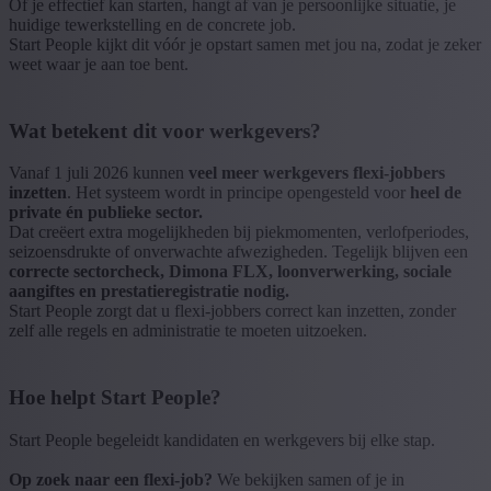
Of je effectief kan starten, hangt af van je persoonlijke situatie, je
huidige tewerkstelling en de concrete job.
Start People kijkt dit vóór je opstart samen met jou na, zodat je zeker
weet waar je aan toe bent.
Wat betekent dit voor werkgevers?
Vanaf 1 juli 2026 kunnen
veel meer werkgevers flexi-jobbers
inzetten
. Het systeem wordt in principe opengesteld voor
heel de
private én publieke sector.
Dat creëert extra mogelijkheden bij piekmomenten, verlofperiodes,
seizoensdrukte of onverwachte afwezigheden. Tegelijk blijven een
correcte sectorcheck, Dimona FLX, loonverwerking, sociale
aangiftes en prestatieregistratie nodig.
Start People zorgt dat u flexi-jobbers correct kan inzetten, zonder
zelf alle regels en administratie te moeten uitzoeken.
Hoe helpt Start People?
Start People begeleidt kandidaten en werkgevers bij elke stap.
Op zoek naar een flexi-job?
We bekijken samen of je in