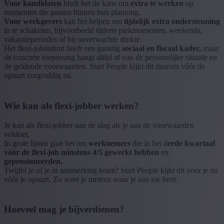
Voor kandidaten
biedt het de kans om
extra te werken
op
momenten die passen binnen hun planning.
Voor werkgevers
kan het helpen om
tijdelijk extra ondersteuning
in te schakelen, bijvoorbeeld tijdens piekmomenten, weekends,
vakantieperiodes of bij onverwachte drukte.
Het flexi-jobstatuut heeft een gunstig
sociaal en fiscaal kader,
maar
de concrete toepassing hangt altijd af van de persoonlijke situatie en
de geldende voorwaarden. Start People kijkt dit daarom vóór de
opstart zorgvuldig na.
Wie kan als flexi-jobber werken?
Je kan als flexi-jobber aan de slag als je aan de voorwaarden
voldoet.
In grote lijnen gaat het om
werknemers
die in het d
erde kwartaal
vóór de flexi-job minstens 4/5 gewerkt hebben
en
gepensioneerden.
Twijfel je of je in aanmerking komt? Start People kijkt dit voor je na
vóór je opstart. Zo weet je meteen waar je aan toe bent.
Hoeveel mag je bijverdienen?