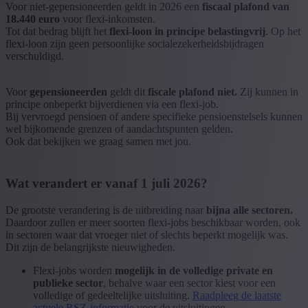
Voor niet-gepensioneerden geldt in 2026 een
fiscaal plafond van
18.440 euro
voor flexi-inkomsten.
Tot dat bedrag blijft het
flexi-loon in principe belastingvrij
. Op het
flexi-loon zijn geen persoonlijke socialezekerheidsbijdragen
verschuldigd.
Voor
gepensioneerden
geldt dit
fiscale plafond niet.
Zij kunnen in
principe onbeperkt bijverdienen via een flexi-job.
Bij vervroegd pensioen of andere specifieke pensioenstelsels kunnen
wel bijkomende grenzen of aandachtspunten gelden.
Ook dat bekijken we graag samen met jou.
Wat verandert er vanaf 1 juli 2026?
De grootste verandering is de uitbreiding naar
bijna alle sectoren.
Daardoor zullen er meer soorten flexi-jobs beschikbaar worden, ook
in sectoren waar dat vroeger niet of slechts beperkt mogelijk was.
Dit zijn de belangrijkste nieuwigheden.
Flexi-jobs worden
mogelijk in de volledige private en
publieke sector
, behalve waar een sector kiest voor een
volledige of gedeeltelijke uitsluiting.
Raadpleeg de laatste
actuele RSZ-informatie
voor de uitsluitingen.