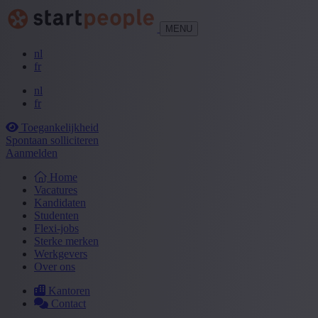
MENU
nl
fr
nl
fr
Toegankelijkheid
Spontaan solliciteren
Aanmelden
Home
Vacatures
Kandidaten
Studenten
Flexi-jobs
Sterke merken
Werkgevers
Over ons
Kantoren
Contact