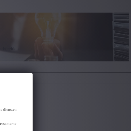
orbereiden.
ne diensten
essanter te