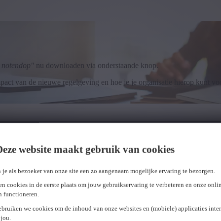
n notendop"
nu downloaden via onderstaande knop.
pact van de nieuwe regelgeving en hoe je je organisatie hierop kunt vo
Deze website maakt gebruik van cookies
 je als bezoeker van onze site een zo aangenaam mogelijke ervaring te bezorgen.
n cookies in de eerste plaats om jouw gebruikservaring te verbeteren en onze onli
en functioneren.
ebruiken we cookies om de inhoud van onze websites en (mobiele) applicaties inter
jou.