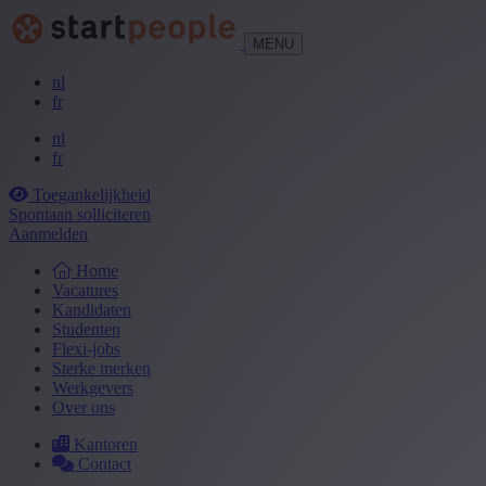
MENU
nl
fr
nl
fr
Toegankelijkheid
Spontaan solliciteren
Aanmelden
Home
Vacatures
Kandidaten
Studenten
Flexi-jobs
Sterke merken
Werkgevers
Over ons
Kantoren
Contact