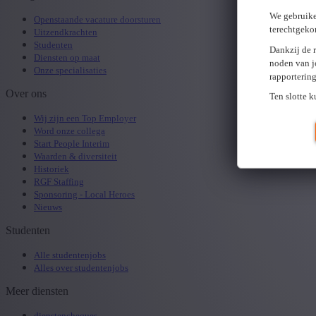
We gebruike
Openstaande vacature doorsturen
terechtgeko
Uitzendkrachten
Studenten
Dankzij de 
Diensten op maat
noden van j
Onze specialisaties
rapporterin
Over ons
Ten slotte 
Wij zijn een Top Employer
Word onze collega
Start People Interim
Waarden & diversiteit
Historiek
RGF Staffing
Sponsoring - Local Heroes
Nieuws
Studenten
Alle studentenjobs
Alles over studentenjobs
Meer diensten
dienstencheques