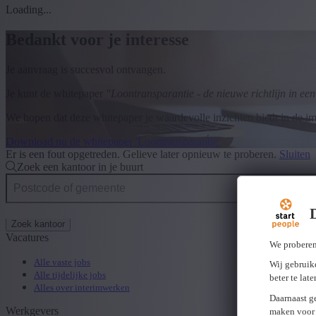
Loading...
Bedankt voor je interesse
Je aanvraag is succesvol ontvangen.
Je kunt de whitepaper
"Loontransparantie - de nieuwe richtlijn in ee
We hopen dat deze whitepaper je waardevolle inzichten biedt in de im
Download nu de whitepaper 'Loontransparantie'
Er is een fout opgetreden. Gelieve later opnieuw te proberen.
Sluiten
Zoek een kantoor in je buurt
Zoek kantoor
Vacatures
We proberen
Alle vaste jobs
Wij gebruike
Alle tijdelijke jobs
beter te lat
Alles over interimwerken
Daarnaast g
Werkgevers
maken voor 