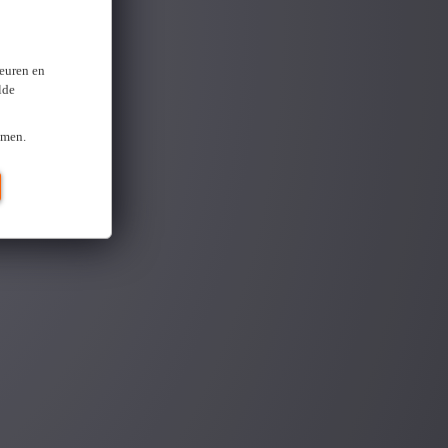
keuren en
lde
omen.