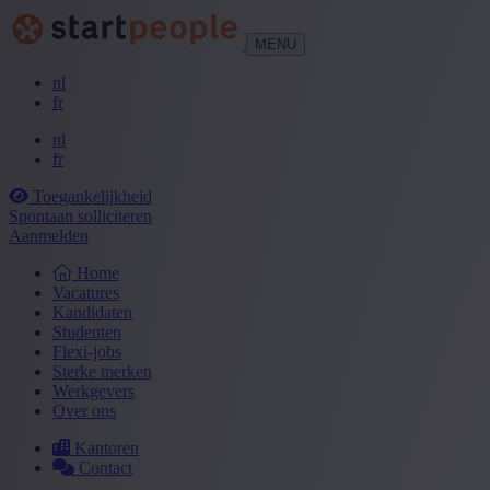
MENU
nl
fr
nl
fr
Toegankelijkheid
Spontaan solliciteren
Aanmelden
Home
Vacatures
Kandidaten
Studenten
Flexi-jobs
Sterke merken
Werkgevers
Over ons
Kantoren
Contact