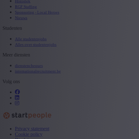
Historiek
RGF Staffing
Sponsoring - Local Heroes
Nieuws
Studenten
Alle studentenjobs
Alles over studentenjobs
Meer diensten
dienstencheques
internationalrecruitment.be
Volg ons
Privacy statement
Cookie policy