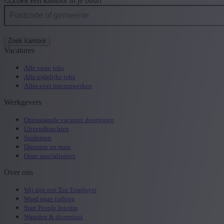
Zoek een kantoor in je buurt
Zoek kantoor
Vacatures
Alle vaste jobs
Alle tijdelijke jobs
Alles over interimwerken
Werkgevers
Openstaande vacature doorsturen
Uitzendkrachten
Studenten
Diensten op maat
Onze specialisaties
Over ons
Wij zijn een Top Employer
Word onze collega
Start People Interim
Waarden & diversiteit