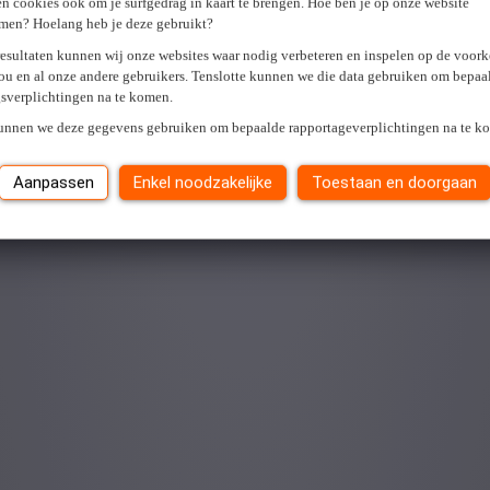
n cookies ook om je surfgedrag in kaart te brengen. Hoe ben je op onze website
men? Hoelang heb je deze gebruikt?
resultaten kunnen wij onze websites waar nodig verbeteren en inspelen op de voor
ou en al onze andere gebruikers. Tenslotte kunnen we die data gebruiken om bepaa
gsverplichtingen na te komen.
kunnen we deze gegevens gebruiken om bepaalde rapportageverplichtingen na te k
Aanpassen
Enkel noodzakelijke
Toestaan en doorgaan