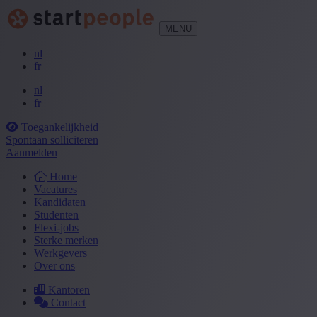
MENU
nl
fr
nl
fr
Toegankelijkheid
Spontaan solliciteren
Aanmelden
Home
Vacatures
Kandidaten
Studenten
Flexi-jobs
Sterke merken
Werkgevers
Over ons
Kantoren
Contact