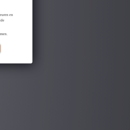
keuren en
lde
omen.