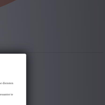
ne diensten
essanter te