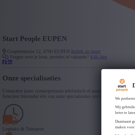
Start People EUPEN
Gospertstrasse 12, 4700 EUPEN
Bekijk op kaart
Vragen over je loon, premies of vakantie?
Klik hier
Onze specialisaties
Contacteer jouw contactpersoon telefonisch of maak online een afspr
Selecteer hieronder één van onze specialisaties om de contactgegeven
We proberen
Wij gebruike
beter te lat
Daarnaast g
maken voor 
Logistics & Transport