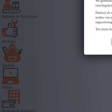
We gebruike
terechtgeko
Dankzij de 
Industry & Production
noden van j
rapporterin
Ten slotte 
Technics
Student
Office
Banking & Insurance