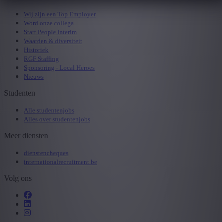
Wij zijn een Top Employer
Word onze collega
Start People Interim
Waarden & diversiteit
Historiek
RGF Staffing
Sponsoring - Local Heroes
Nieuws
Studenten
Alle studentenjobs
Alles over studentenjobs
Meer diensten
dienstencheques
internationalrecruitment.be
Volg ons