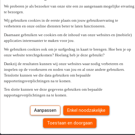
Wil je een copy krijgen van de afspraak via mail?
We proberen je als bezoeker van onze site een zo aangenaam mogelijke ervaring
te bezorgen.
Wij gebruiken cookies in de eerste plaats om jouw gebruikservaring te
Er is een fout opgetreden. Gelieve later opnieuw te proberen.
Sluiten
verbeteren en onze online diensten beter te laten functioneren.
Zoek een kantoor in je buurt
Daarnaast gebruiken we cookies om de inhoud van onze websites en (mobiele)
applicaties interessanter te maken voor jou.
We gebruiken cookies ook om je surfgedrag in kaart te brengen. Hoe ben je op
Zoek kantoor
onze website terechtgekomen? Hoelang heb je deze gebruikt?
Vacatures
Dankzij de resultaten kunnen wij onze websites waar nodig verbeteren en
inspelen op de voorkeuren en noden van jou en al onze andere gebruikers.
Alle vaste jobs
Tenslotte kunnen we die data gebruiken om bepaalde
Alle tijdelijke jobs
rapporteringsverplichtingen na te komen.
Alles over interimwerken
Ten slotte kunnen we deze gegevens gebruiken om bepaalde
Werkgevers
rapportageverplichtingen na te komen.
Openstaande vacature doorsturen
Uitzendkrachten
Aanpassen
Enkel noodzakelijke
Studenten
Diensten op maat
Toestaan en doorgaan
Onze specialisaties
Over ons