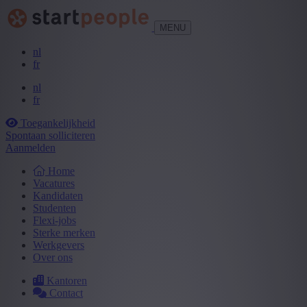
MENU
nl
fr
nl
fr
Toegankelijkheid
Spontaan solliciteren
Aanmelden
Home
Vacatures
Kandidaten
Studenten
Flexi-jobs
Sterke merken
Werkgevers
Over ons
Kantoren
Contact