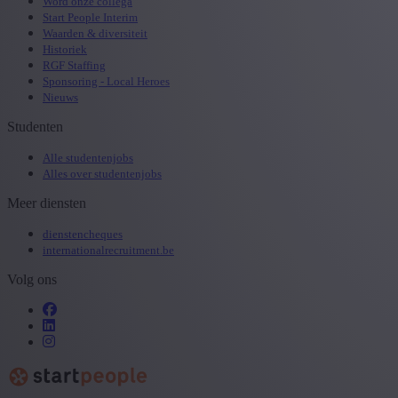
Word onze collega
Start People Interim
Waarden & diversiteit
Historiek
RGF Staffing
Sponsoring - Local Heroes
Nieuws
Studenten
Alle studentenjobs
Alles over studentenjobs
Meer diensten
dienstencheques
internationalrecruitment.be
Volg ons