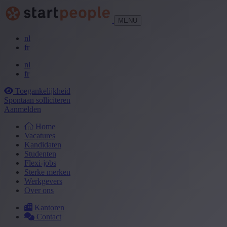
MENU
nl
fr
nl
fr
Toegankelijkheid
Spontaan solliciteren
Aanmelden
Home
Vacatures
Kandidaten
Studenten
Flexi-jobs
Sterke merken
Werkgevers
Over ons
Kantoren
Contact