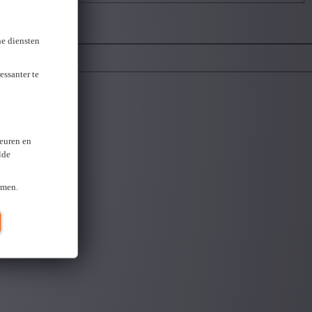
ne diensten
essanter te
keuren en
lde
omen.