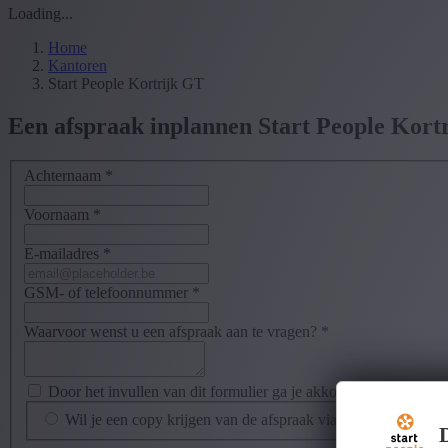
Loading...
Home
Kantoren
Start People Kortrijk GT
Een afspraak inplannen Start People Kort
Achternaam
*
Voornaam
*
E-mailadres
*
GSM- of telefoonnummer
*
Waarvoor wenst u een afspraak aan te vragen?
*
Door het invullen van dit formulier ga je akkoord met de
priva
Wil je een copy krijgen van de afspraak via mail?