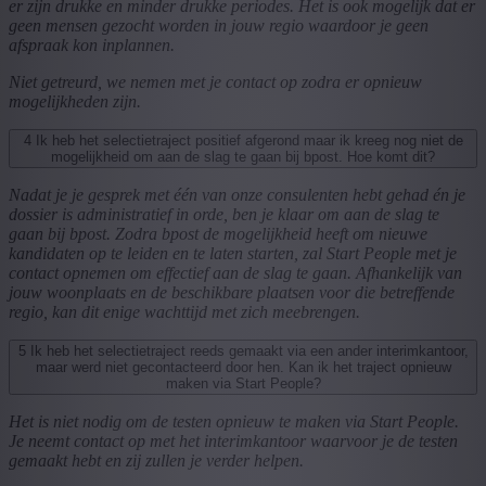
er zijn drukke en minder drukke periodes. Het is ook mogelijk dat er
geen mensen gezocht worden in jouw regio waardoor je geen
afspraak kon inplannen.
Niet getreurd, we nemen met je contact op zodra er opnieuw
mogelijkheden zijn.
4
Ik heb het selectietraject positief afgerond maar ik kreeg nog niet de
mogelijkheid om aan de slag te gaan bij bpost. Hoe komt dit?
Nadat je je gesprek met één van onze consulenten hebt gehad én je
dossier is administratief in orde, ben je klaar om aan de slag te
gaan bij bpost. Zodra bpost de mogelijkheid heeft om nieuwe
kandidaten op te leiden en te laten starten, zal Start People met je
contact opnemen om effectief aan de slag te gaan. Afhankelijk van
jouw woonplaats en de beschikbare plaatsen voor die betreffende
regio, kan dit enige wachttijd met zich meebrengen.
5
Ik heb het selectietraject reeds gemaakt via een ander interimkantoor,
maar werd niet gecontacteerd door hen. Kan ik het traject opnieuw
maken via Start People?
Het is niet nodig om de testen opnieuw te maken via Start People.
Je neemt contact op met het interimkantoor waarvoor je de testen
gemaakt hebt en zij zullen je verder helpen.