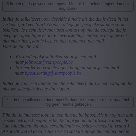
6
Ik heb reeds gewerkt voor bpost. Moet ik het selectietraject dan ook
nog doen?
Indien je solliciteert voor dezelfde functie als die die je deed in het
verleden, zal een Start People collega je specifieke situatie verder
bekijken. Je neemt hiervoor best contact op met de collega die je
heeft geholpen bij je eerdere tewerkstelling. Indien je de gegevens
niet meer hebt, kan je best contact opnemen per mail.
Voor de functie van:
Postbode/pakjesuitreiker stuur je een mail
naar
jobboost@startpeople.be
Sorteerder en vrachtwagenchauffeur stuur je een mail
naar
bpost.sorting@startpeople.be
Indien je voor een andere functie solliciteert, dan is het nodig om het
nieuwe selectietraject te doorlopen.
7
Ik heb gesolliciteerd door mijn CV door te sturen per e-mail maar heb
nog geen reactie gekregen.
Fijn dat je interesse toont in een functie bij bpost. Als je nog niet aan
je selectietraject begon, is het belangrijk om dat alvast te doen. Je
kan solliciteren via onze verschillende websites vermeld in vraag 1.
Als je dit wel al deed, zullen we zo snel als mogelijk contact met je