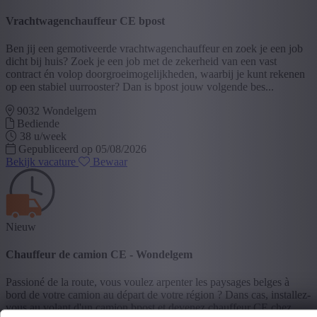
Vrachtwagenchauffeur CE bpost
Ben jij een gemotiveerde vrachtwagenchauffeur en zoek je een job
dicht bij huis? Zoek je een job met de zekerheid van een vast
contract én volop doorgroeimogelijkheden, waarbij je kunt rekenen
op een stabiel uurrooster? Dan is bpost jouw volgende bes...
9032 Wondelgem
Bediende
38 u/week
Gepubliceerd op 05/08/2026
Bekijk vacature
Bewaar
Nieuw
Chauffeur de camion CE - Wondelgem
Passioné de la route, vous voulez arpenter les paysages belges à
bord de votre camion au départ de votre région ? Dans cas, installez-
vous au volant d'un camion bpost et devenez chauffeur CE chez