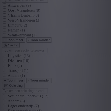
Antwerpen
(9)
Oost-Vlaanderen
(8)
Vlaams-Brabant
(3)
West-Vlaanderen
(3)
Limburg
(2)
Namen
(1)
Waals-Brabant
(1)
+ Toon meer
- Toon minder
Sector
Logistiek
(13)
Diensten
(10)
Bank
(2)
Transport
(1)
Andere
(1)
+ Toon meer
- Toon minder
Opleiding
Secundair Onderwijs
(12)
Andere
(8)
Lager onderwijs
(7)
Beroepsonderwijs
(1)