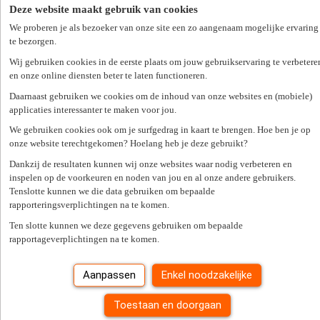
bpost. En tant que chauffeur CE : - Vous prenez la r...
Deze website maakt gebruik van cookies
9032 Wondelgem
We proberen je als bezoeker van onze site een zo aangenaam mogelijke ervaring
Employé
te bezorgen.
38 u/week
Wij gebruiken cookies in de eerste plaats om jouw gebruikservaring te verbetere
Gepubliceerd op 05/08/2026
en onze online diensten beter te laten functioneren.
Bekijk vacature
Bewaar
Daarnaast gebruiken we cookies om de inhoud van onze websites en (mobiele)
applicaties interessanter te maken voor jou.
Nieuw
We gebruiken cookies ook om je surfgedrag in kaart te brengen. Hoe ben je op
onze website terechtgekomen? Hoelang heb je deze gebruikt?
Logistiek medewerker bpost Antwerpen - Wervingsreserve
Dankzij de resultaten kunnen wij onze websites waar nodig verbeteren en
inspelen op de voorkeuren en noden van jou en al onze andere gebruikers.
In onze bpost sorteercentra komen alle brieven en pakketten samen,
Tenslotte kunnen we die data gebruiken om bepaalde
om daarna hun weg verder te zetten naar de juiste bestemming.
rapporteringsverplichtingen na te komen.
Sorteerders verwerken er poststukken, die hun collega's vervolgens
naar lokale mailcenters en andere sorteercentra vervoe...
Ten slotte kunnen we deze gegevens gebruiken om bepaalde
rapportageverplichtingen na te komen.
2030 Antwerpen
Bediende
20 u/week
Aanpassen
Enkel noodzakelijke
Gepubliceerd op 04/08/2026
Bekijk vacature
Bewaar
Toestaan en doorgaan