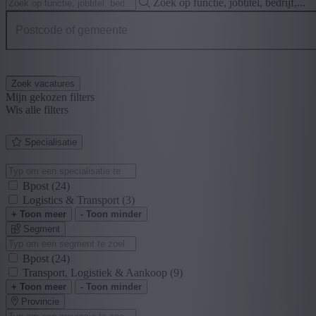
Zoek op functie, jobtitel, bedrijf,...
Postcode of gemeente
Zoek vacatures
Mijn gekozen filters
Wis alle filters
Specialisatie
Bpost
(24)
Logistics & Transport
(3)
+ Toon meer
- Toon minder
Segment
Bpost
(24)
Transport, Logistiek & Aankoop
(9)
+ Toon meer
- Toon minder
Provincie