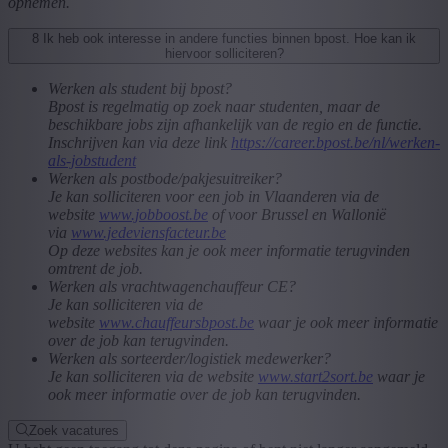
opnemen.
8
Ik heb ook interesse in andere functies binnen bpost. Hoe kan ik
hiervoor solliciteren?
Werken als student bij bpost?
Bpost is regelmatig op zoek naar studenten, maar de
beschikbare jobs zijn afhankelijk van de regio en de functie.
Inschrijven kan via deze link
https://career.bpost.be/nl/werken-
als-jobstudent
Werken als postbode/pakjesuitreiker?
Je kan solliciteren voor een job in Vlaanderen via de
website
www.jobboost.be
of voor Brussel en Wallonië
via
www.jedeviensfacteur.be
Op deze websites kan je ook meer informatie terugvinden
omtrent de job.
Werken als vrachtwagenchauffeur CE?
Je kan solliciteren via de
website
www.chauffeursbpost.be
waar je ook meer informatie
over de job kan terugvinden.
Werken als sorteerder/logistiek medewerker?
Je kan solliciteren via de website
www.start2sort.be
waar je
ook meer informatie over de job kan terugvinden.
Zoek vacatures