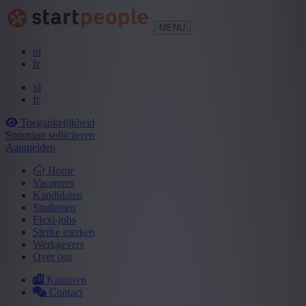
MENU
nl
fr
nl
fr
Toegankelijkheid
Spontaan solliciteren
Aanmelden
Home
Vacatures
Kandidaten
Studenten
Flexi-jobs
Sterke merken
Werkgevers
Over ons
Kantoren
Contact