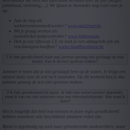
beschikbaar die heel wat informatie bevatten over de job. (Regio,
jobinhoud, verloning,…). We lijsten ze hieronder nog even voor je
op:
Aan de slag als
sorteercentrummedewerker?
www.start2sort.be
Wil je graag werken als
postuitreiker/pakjesuitreiker?
www.jobboost.be
Heb je een rijbewijs CE en zoek je een uitdagende job als
vrachtwagenchauffeur?
www.chauffeursbpost.be
2
Ik heb gesolliciteerd maar was jammer genoeg niet geslaagd op mijn
testen. Kan ik de test opnieuw maken?
Jammer te lezen dat je niet geslaagd bent op de testen. Je krijgt een
nieuwe kans voor de test na 6 maanden. Op dit moment kan je dus
jammer genoeg de test niet opnieuw maken.
3
Ik heb gesolliciteerd bij bpost. Ik heb mijn testen positief afgewerkt,
maar ik kan me niet inplannen voor een interview/afspraak. Wat moet ik
doen?
Het is mogelijk dat heel wat mensen in jouw regio gesolliciteerd
hebben waardoor alle beschikbare plaatsen volzet zijn.
Bpost is regelmatig op zoek naar gemotiveerde medewerkers, maar