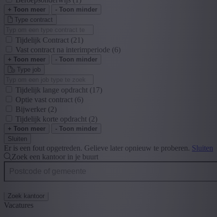
+ Toon meer
- Toon minder
Type contract
Tijdelijk Contract
(21)
Vast contract na interimperiode
(6)
+ Toon meer
- Toon minder
Type job
Tijdelijk lange opdracht
(17)
Optie vast contract
(6)
Bijwerker
(2)
Tijdelijk korte opdracht
(2)
+ Toon meer
- Toon minder
Sluiten
Er is een fout opgetreden. Gelieve later opnieuw te proberen.
Sluiten
Zoek een kantoor in je buurt
Zoek kantoor
Vacatures