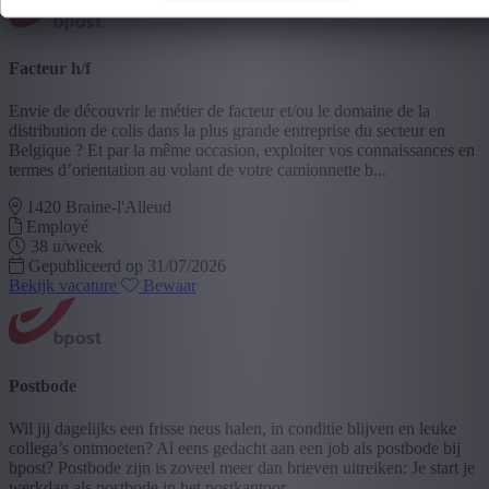
Facteur h/f
Envie de découvrir le métier de facteur et/ou le domaine de la
distribution de colis dans la plus grande entreprise du secteur en
Belgique ? Et par la même occasion, exploiter vos connaissances en
termes d’orientation au volant de votre camionnette b...
1420 Braine-l'Alleud
Employé
38 u/week
Gepubliceerd op 31/07/2026
Bekijk vacature
Bewaar
Postbode
Wil jij dagelijks een frisse neus halen, in conditie blijven en leuke
collega’s ontmoeten? Al eens gedacht aan een job als postbode bij
bpost? Postbode zijn is zoveel meer dan brieven uitreiken: Je start je
werkdag als postbode in het postkantoor,...