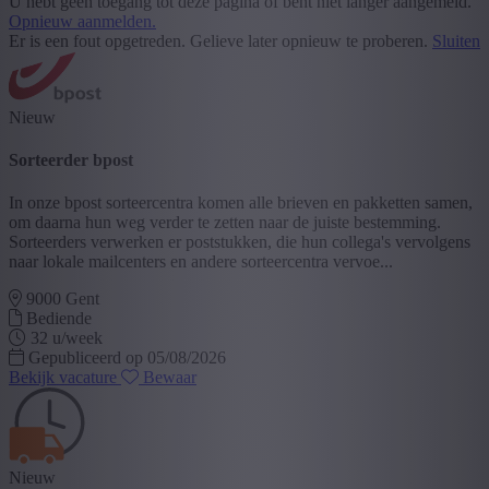
U hebt geen toegang tot deze pagina of bent niet langer aangemeld.
Opnieuw aanmelden.
Er is een fout opgetreden. Gelieve later opnieuw te proberen.
Sluiten
Nieuw
Sorteerder bpost
In onze bpost sorteercentra komen alle brieven en pakketten samen,
om daarna hun weg verder te zetten naar de juiste bestemming.
Sorteerders verwerken er poststukken, die hun collega's vervolgens
naar lokale mailcenters en andere sorteercentra vervoe...
9000 Gent
Bediende
32 u/week
Gepubliceerd op 05/08/2026
Bekijk vacature
Bewaar
Nieuw