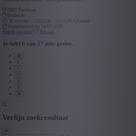
2300 Turnhout
Bediende
38 u/week
2.323,00 - 2.323,00 €/maand
Gepubliceerd op 24/07/2026
Bekijk vacature
Bewaar
Je hebt
6
van
27
jobs gezien.
1
2
3
Verfijn zoekresultaat