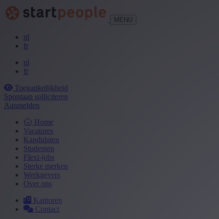
MENU
nl
fr
nl
fr
Toegankelijkheid
Spontaan solliciteren
Aanmelden
Home
Vacatures
Kandidaten
Studenten
Flexi-jobs
Sterke merken
Werkgevers
Over ons
Kantoren
Contact