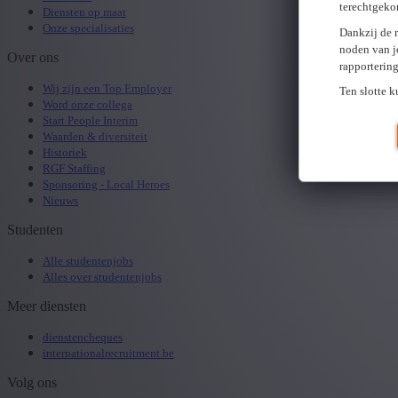
terechtgeko
Diensten op maat
Onze specialisaties
Dankzij de 
noden van j
Over ons
rapporterin
Wij zijn een Top Employer
Ten slotte 
Word onze collega
Start People Interim
Waarden & diversiteit
Historiek
RGF Staffing
Sponsoring - Local Heroes
Nieuws
Studenten
Alle studentenjobs
Alles over studentenjobs
Meer diensten
dienstencheques
internationalrecruitment.be
Volg ons