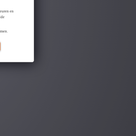
keuren en
lde
omen.