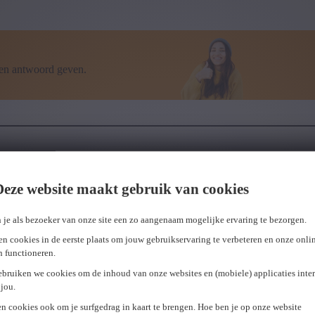
een antwoord geven.
Deze website maakt gebruik van cookies
 je als bezoeker van onze site een zo aangenaam mogelijke ervaring te bezorgen.
n cookies in de eerste plaats om jouw gebruikservaring te verbeteren en onze onli
en functioneren.
ebruiken we cookies om de inhoud van onze websites en (mobiele) applicaties inter
jou.
n cookies ook om je surfgedrag in kaart te brengen. Hoe ben je op onze website