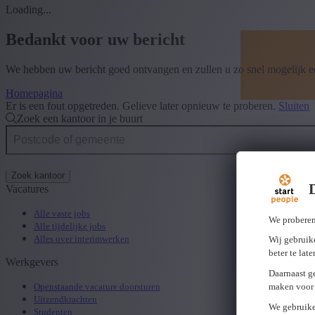
Loading...
Bedankt voor uw bericht
We hebben uw bericht goed ontvangen en zullen u zo snel mogelijk 
Homepagina
Er is een fout opgetreden. Gelieve later opnieuw te proberen.
Sluiten
Zoek een kantoor in je buurt
Zoek kantoor
Vacatures
Alle vaste jobs
We proberen
Alle tijdelijke jobs
Alles over interimwerken
Wij gebruike
beter te lat
Werkgevers
Daarnaast g
maken voor 
Openstaande vacature doorsturen
Uitzendkrachten
We gebruike
Studenten