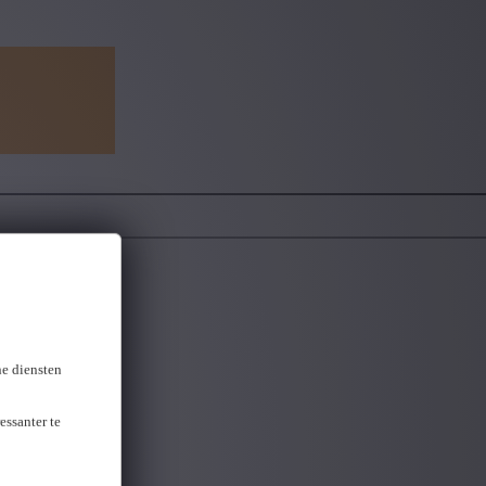
ne diensten
essanter te