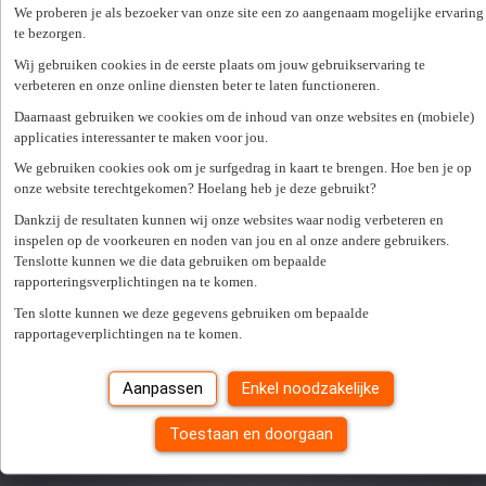
We proberen je als bezoeker van onze site een zo aangenaam mogelijke ervaring
te bezorgen.
Wij gebruiken cookies in de eerste plaats om jouw gebruikservaring te
Er is een fout opgetreden. Gelieve later opnieuw te proberen.
Sluiten
verbeteren en onze online diensten beter te laten functioneren.
Zoek een kantoor in je buurt
Daarnaast gebruiken we cookies om de inhoud van onze websites en (mobiele)
applicaties interessanter te maken voor jou.
We gebruiken cookies ook om je surfgedrag in kaart te brengen. Hoe ben je op
Zoek kantoor
onze website terechtgekomen? Hoelang heb je deze gebruikt?
Vacatures
Dankzij de resultaten kunnen wij onze websites waar nodig verbeteren en
Alle vaste jobs
inspelen op de voorkeuren en noden van jou en al onze andere gebruikers.
Alle tijdelijke jobs
Tenslotte kunnen we die data gebruiken om bepaalde
Alles over interimwerken
rapporteringsverplichtingen na te komen.
Werkgevers
Ten slotte kunnen we deze gegevens gebruiken om bepaalde
rapportageverplichtingen na te komen.
Openstaande vacature doorsturen
Uitzendkrachten
Studenten
Aanpassen
Enkel noodzakelijke
Diensten op maat
Onze specialisaties
Toestaan en doorgaan
Over ons