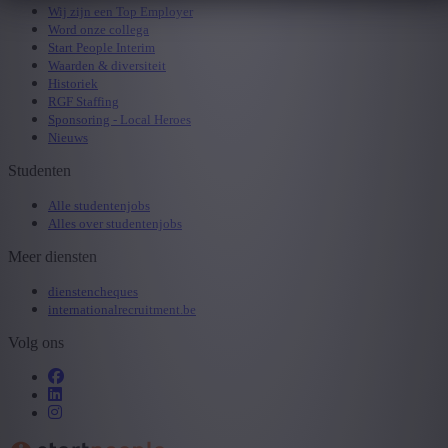
Wij zijn een Top Employer
Word onze collega
Start People Interim
Waarden & diversiteit
Historiek
RGF Staffing
Sponsoring - Local Heroes
Nieuws
Studenten
Alle studentenjobs
Alles over studentenjobs
Meer diensten
dienstencheques
internationalrecruitment.be
Volg ons