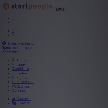
MENU
nl
fr
nl
fr
Toegankelijkheid
Spontaan solliciteren
Aanmelden
Home
Vacatures
Kandidaten
Studenten
Flexi-jobs
Sterke merken
Werkgevers
Over ons
Kantoren
Contact