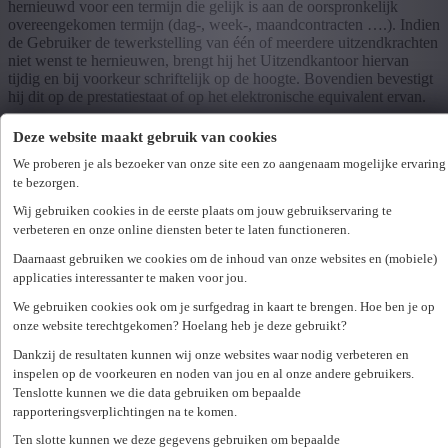
hernieuwd voor een termijn die gelijk is aan de oorspronkelijk
overeengekomen termijn (dag-, week-, maandcontracten ….). Indien
de Gebruiker de tewerkstelling van één of meerdere uitzendkrachten
niet wenst te hernieuwen, brengt hij het Uitzendkantoor hiervan
tijdig en bij voorkeur schriftelijk op de hoogte. Bovendien bevestigt
hij dit op de prestatiestaat of op het elektronische equivalent ervan.
Deze website maakt gebruik van cookies
Artikel 14
We proberen je als bezoeker van onze site een zo aangenaam mogelijke ervaring
te bezorgen.
De Gebruiker is als enige aansprakelijk voor het terugsturen van de
Wij gebruiken cookies in de eerste plaats om jouw gebruikservaring te
ondertekende Overeenkomst en (het toezicht op) het terugsturen van
verbeteren en onze online diensten beter te laten functioneren.
de ingevulde en ondertekende prestatiestaten. Bij gebreke hieraan
zal de Gebruiker de niet-ondertekening niet ten nadele van het
Daarnaast gebruiken we cookies om de inhoud van onze websites en (mobiele)
Uitzendkantoor kunnen inroepen en zal het Uitzendkantoor de
applicaties interessanter te maken voor jou.
werkelijk door de uitzendkracht verrichte prestaties, met als
minimum de aangevraagde of contractueel overeengekomen
We gebruiken cookies ook om je surfgedrag in kaart te brengen. Hoe ben je op
prestaties, factureren aan de Gebruiker.
onze website terechtgekomen? Hoelang heb je deze gebruikt?
Dankzij de resultaten kunnen wij onze websites waar nodig verbeteren en
inspelen op de voorkeuren en noden van jou en al onze andere gebruikers.
Artikel 15
Tenslotte kunnen we die data gebruiken om bepaalde
rapporteringsverplichtingen na te komen.
Door het ondertekenen van de prestatiestaat bevestigt de Gebruiker
de juistheid van de opgegeven prestaties door de uitzendkracht. Het
Ten slotte kunnen we deze gegevens gebruiken om bepaalde