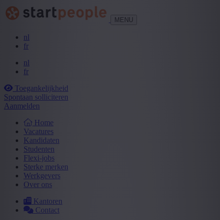
MENU
nl
fr
nl
fr
Toegankelijkheid
Spontaan solliciteren
Aanmelden
Home
Vacatures
Kandidaten
Studenten
Flexi-jobs
Sterke merken
Werkgevers
Over ons
Kantoren
Contact