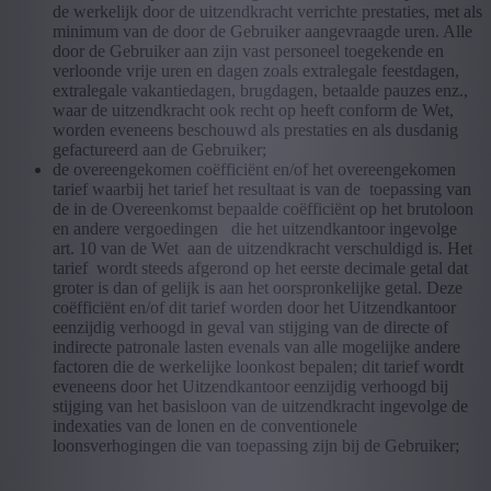
de werkelijk door de uitzendkracht verrichte prestaties, met als
minimum van de door de Gebruiker aangevraagde uren. Alle
door de Gebruiker aan zijn vast personeel toegekende en
verloonde vrije uren en dagen zoals extralegale feestdagen,
extralegale vakantiedagen, brugdagen, betaalde pauzes enz.,
waar de uitzendkracht ook recht op heeft conform de Wet,
worden eveneens beschouwd als prestaties en als dusdanig
gefactureerd aan de Gebruiker;
de overeengekomen coëfficiënt en/of het overeengekomen
tarief waarbij het tarief het resultaat is van de toepassing van
de in de Overeenkomst bepaalde coëfficiënt op het brutoloon
en andere vergoedingen die het uitzendkantoor ingevolge
art. 10 van de Wet aan de uitzendkracht verschuldigd is. Het
tarief wordt steeds afgerond op het eerste decimale getal dat
groter is dan of gelijk is aan het oorspronkelijke getal. Deze
coëfficiënt en/of dit tarief worden door het Uitzendkantoor
eenzijdig verhoogd in geval van stijging van de directe of
indirecte patronale lasten evenals van alle mogelijke andere
factoren die de werkelijke loonkost bepalen; dit tarief wordt
eveneens door het Uitzendkantoor eenzijdig verhoogd bij
stijging van het basisloon van de uitzendkracht ingevolge de
indexaties van de lonen en de conventionele
loonsverhogingen die van toepassing zijn bij de Gebruiker;