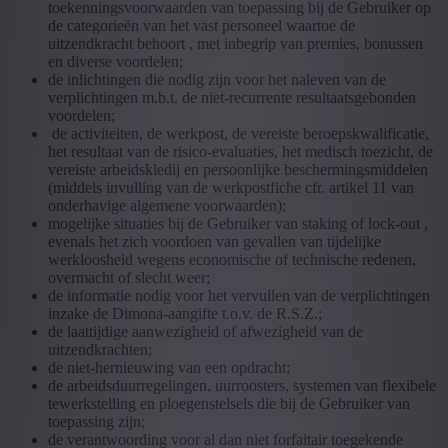
toekenningsvoorwaarden van toepassing bij de Gebruiker op
de categorieën van het vast personeel waartoe de
uitzendkracht behoort , met inbegrip van premies, bonussen
en diverse voordelen;
de inlichtingen die nodig zijn voor het naleven van de
verplichtingen m.b.t. de niet-recurrente resultaatsgebonden
voordelen;
de activiteiten, de werkpost, de vereiste beroepskwalificatie,
het resultaat van de risico-evaluaties, het medisch toezicht, de
vereiste arbeidskledij en persoonlijke beschermingsmiddelen
(middels invulling van de werkpostfiche cfr. artikel 11 van
onderhavige algemene voorwaarden);
mogelijke situaties bij de Gebruiker van staking of lock-out ,
evenals het zich voordoen van gevallen van tijdelijke
werkloosheid wegens economische of technische redenen,
overmacht of slecht weer;
de informatie nodig voor het vervullen van de verplichtingen
inzake de Dimona-aangifte t.o.v. de R.S.Z.;
de laattijdige aanwezigheid of afwezigheid van de
uitzendkrachten;
de niet-hernieuwing van een opdracht;
de arbeidsduurregelingen, uurroosters, systemen van flexibele
tewerkstelling en ploegenstelsels die bij de Gebruiker van
toepassing zijn;
de verantwoording voor al dan niet forfaitair toegekende