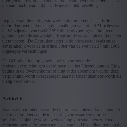
doorgerekend worden aan dezelfde facturatievoorwaarden als deze
die van kracht waren tijdens de terbeschikkingstelling.
In geval van uitvoering van werken in onroerende staat is de
Gebruiker overeenkomstig de bepalingen van artikel 31 octies van
de Welzijnswet van 04/08/1996 bij de uitvoering van hun werk
gehouden om de aanwezigheidsregistratie voor de uitzendkrachten
uit te voeren. De Gebruiker actief in de vleessector is als enige
aansprakelijk voor de in artikel 30ter van de wet van 27 juni 1969
opgelegde verplcihtingen
De Gebruiker kan op generlei wijze voornoemde
registratieverplichtingen overdragen aan het Uitzendkantoor. Enig
beding in de Overeenkomst of enig ander document waarbij deze
verplichting wordt overgedragen aan het Uitzendkantoor wordt als
nietig beschouwd.
Artikel 6
Wanneer door toedoen van de Gebruiker de uitzendkracht-student
niet meer voldoet aan de toepassingsvoorwaarden voor de
solidariteitsbijdrage voor tewerkstelling van studenten zullen de
rechtzettingen en/of boetes ten laste van het Uitzendkantoor aan de