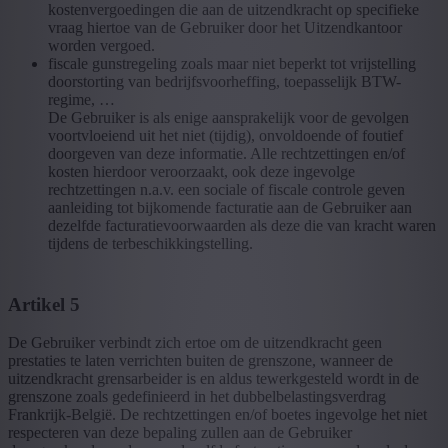
kostenvergoedingen die aan de uitzendkracht op specifieke
vraag hiertoe van de Gebruiker door het Uitzendkantoor
worden vergoed.
fiscale gunstregeling zoals maar niet beperkt tot vrijstelling
doorstorting van bedrijfsvoorheffing, toepasselijk BTW-
regime, …
De Gebruiker is als enige aansprakelijk voor de gevolgen
voortvloeiend uit het niet (tijdig), onvoldoende of foutief
doorgeven van deze informatie. Alle rechtzettingen en/of
kosten hierdoor veroorzaakt, ook deze ingevolge
rechtzettingen n.a.v. een sociale of fiscale controle geven
aanleiding tot bijkomende facturatie aan de Gebruiker aan
dezelfde facturatievoorwaarden als deze die van kracht waren
tijdens de terbeschikkingstelling.
Artikel 5
De Gebruiker verbindt zich ertoe om de uitzendkracht geen
prestaties te laten verrichten buiten de grenszone, wanneer de
uitzendkracht grensarbeider is en aldus tewerkgesteld wordt in de
grenszone zoals gedefinieerd in het dubbelbelastingsverdrag
Frankrijk-België. De rechtzettingen en/of boetes ingevolge het niet
respecteren van deze bepaling zullen aan de Gebruiker