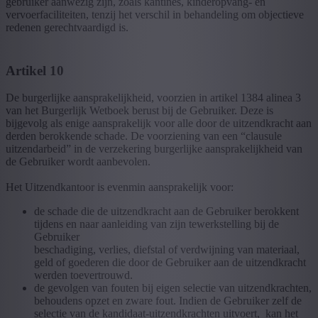
gebruiker aanwezig zijn, zoals kantines, kinderopvang- en
vervoerfaciliteiten, tenzij het verschil in behandeling om objectieve
redenen gerechtvaardigd is.
Artikel 10
De burgerlijke aansprakelijkheid, voorzien in artikel 1384 alinea 3
van het Burgerlijk Wetboek berust bij de Gebruiker. Deze is
bijgevolg als enige aansprakelijk voor alle door de uitzendkracht aan
derden berokkende schade. De voorziening van een “clausule
uitzendarbeid” in de verzekering burgerlijke aansprakelijkheid van
de Gebruiker wordt aanbevolen.
Het Uitzendkantoor is evenmin aansprakelijk voor:
de schade die de uitzendkracht aan de Gebruiker berokkent
tijdens en naar aanleiding van zijn tewerkstelling bij de
Gebruiker
beschadiging, verlies, diefstal of verdwijning van materiaal,
geld of goederen die door de Gebruiker aan de uitzendkracht
werden toevertrouwd.
de gevolgen van fouten bij eigen selectie van uitzendkrachten,
behoudens opzet en zware fout. Indien de Gebruiker zelf de
selectie van de kandidaat-uitzendkrachten uitvoert, kan het