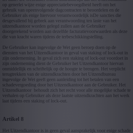
op generlei wijze enige appreciatiebevoegdheid heeft om het
gebruik van opeenvolgende dagcontracten te beoordelen en de
Gebruiker als enige hiervoor verantwoordelijk isDe sancties die
desgevallend bij gebrek aan verantwoording ten laste van het
uitzendkantoor worden gelegd zullen aan de Gebruiker
doorgerekend worden aan dezelfde facturatievoorwaarden als deze
die van kracht waren tijdens de terbeschikkingstelling.
De Gebruiker kan ingevolge de Wet geen beroep doen op de
diensten van het Uitzendkantoor in geval van staking of lock-out in
zijn onderneming. In geval zich een staking of lock-out voordoet in
zijn onderneming dient de Gebruiker het Uitzendkantoor hiervan
onmiddellijk en schriftelijk op de hoogte te brengen. Het verplicht
terugtrekken van de uitzendkrachten door het Uitzendbureau
ingevolge de Wet geeft geen aanleiding tot het betalen van een
schadevergoeding door het Uitzendkantoor aan de Gebruiker. Het
Uitzendkantoor behoudt zich het recht voor alle mogelijke schade te
verhalen op Gebruiker als deze laatste uitzendkrachten aan het werk
laat tijdens een staking of lock-out.
Artikel 8
Het Uitzendkantoor is in geen geval aansprakelijk voor enige schade