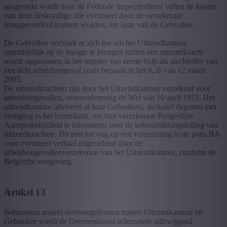
aangesteld wordt door de Federale Inspectiedienst vallen de kosten
van deze deskundige, die eventueel door de verzekeraar
teruggevorderd kunnen worden, ten laste van de Gebruiker.
De Gebruiker verbindt er zich toe om het Uitzendkantoor
onmiddellijk op de hoogte te brengen indien een uitzendkracht
wordt opgenomen in het register van eerste hulp als slachtoffer van
een licht arbeidsongeval zoals bepaald in het K.B van 12 maart
2003.
De uitzendkrachten zijn door het Uitzendkantoor verzekerd voor
arbeidsongevallen, overeenkomstig de Wet van 10 april 1971. Het
uitzendkantoor adviseert al haar Gebruikers, inclusief degenen met
vestiging in het buitenland, om hun verzekeraar Burgerlijke
Aansprakelijkheid te informeren over de terbeschikkingstelling van
uitzendkrachten. Dit met het oog op een voorziening in de polis BA
voor eventueel verhaal uitgeoefend door de
arbeidsongevallenverzekeraar van het Uitzendkantoor, conform de
Belgische wetgeving.
Artikel 13
Behoudens anders overeengekomen tussen Uitzendkantoor en
Gebruiker wordt de Overeenkomst telkenmale stilzwijgend