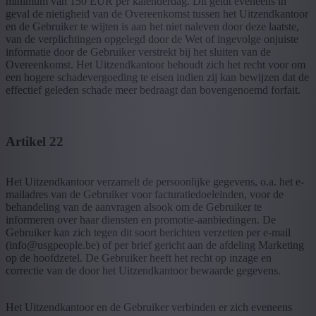
minimum van 150 EUR per kalenderdag. Dit geldt eveneens in
geval de nietigheid van de Overeenkomst tussen het Uitzendkantoor
en de Gebruiker te wijten is aan het niet naleven door deze laatste,
van de verplichtingen opgelegd door de Wet of ingevolge onjuiste
informatie door de Gebruiker verstrekt bij het sluiten van de
Overeenkomst. Het Uitzendkantoor behoudt zich het recht voor om
een hogere schadevergoeding te eisen indien zij kan bewijzen dat de
effectief geleden schade meer bedraagt dan bovengenoemd forfait.
Artikel 22
Het Uitzendkantoor verzamelt de persoonlijke gegevens, o.a. het e-
mailadres van de Gebruiker voor facturatiedoeleinden, voor de
behandeling van de aanvragen alsook om de Gebruiker te
informeren over haar diensten en promotie-aanbiedingen. De
Gebruiker kan zich tegen dit soort berichten verzetten per e-mail
(info@usgpeople.be) of per brief gericht aan de afdeling Marketing
op de hoofdzetel. De Gebruiker heeft het recht op inzage en
correctie van de door het Uitzendkantoor bewaarde gegevens.
Het Uitzendkantoor en de Gebruiker verbinden er zich eveneens