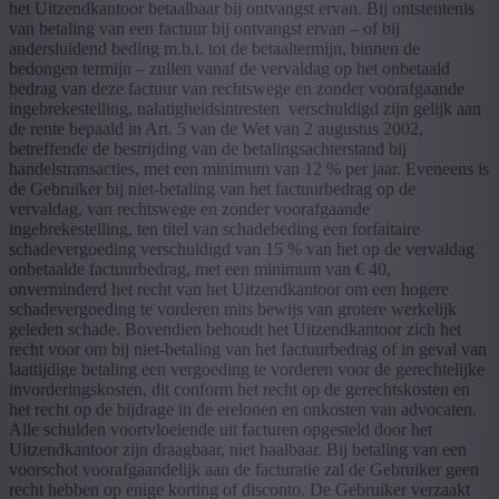
het Uitzendkantoor betaalbaar bij ontvangst ervan. Bij ontstentenis
van betaling van een factuur bij ontvangst ervan – of bij
andersluidend beding m.b.t. tot de betaaltermijn, binnen de
bedongen termijn – zullen vanaf de vervaldag op het onbetaald
bedrag van deze factuur van rechtswege en zonder voorafgaande
ingebrekestelling, nalatigheidsintresten verschuldigd zijn gelijk aan
de rente bepaald in Art. 5 van de Wet van 2 augustus 2002,
betreffende de bestrijding van de betalingsachterstand bij
handelstransacties, met een minimum van 12 % per jaar. Eveneens is
de Gebruiker bij niet-betaling van het factuurbedrag op de
vervaldag, van rechtswege en zonder voorafgaande
ingebrekestelling, ten titel van schadebeding een forfaitaire
schadevergoeding verschuldigd van 15 % van het op de vervaldag
onbetaalde factuurbedrag, met een minimum van € 40,
onverminderd het recht van het Uitzendkantoor om een hogere
schadevergoeding te vorderen mits bewijs van grotere werkelijk
geleden schade. Bovendien behoudt het Uitzendkantoor zich het
recht voor om bij niet-betaling van het factuurbedrag of in geval van
laattijdige betaling een vergoeding te vorderen voor de gerechtelijke
invorderingskosten, dit conform het recht op de gerechtskosten en
het recht op de bijdrage in de erelonen en onkosten van advocaten.
Alle schulden voortvloeiende uit facturen opgesteld door het
Uitzendkantoor zijn draagbaar, niet haalbaar. Bij betaling van een
voorschot voorafgaandelijk aan de facturatie zal de Gebruiker geen
recht hebben op enige korting of disconto. De Gebruiker verzaakt