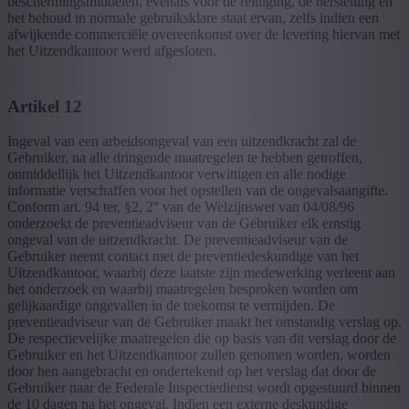
beschermingsmiddelen, evenals voor de reiniging, de herstelling en
het behoud in normale gebruiksklare staat ervan, zelfs indien een
afwijkende commerciële overeenkomst over de levering hiervan met
het Uitzendkantoor werd afgesloten.
Artikel 12
Ingeval van een arbeidsongeval van een uitzendkracht zal de
Gebruiker, na alle dringende maatregelen te hebben getroffen,
onmiddellijk het Uitzendkantoor verwittigen en alle nodige
informatie verschaffen voor het opstellen van de ongevalsaangifte.
Conform art. 94 ter, §2, 2° van de Welzijnswet van 04/08/96
onderzoekt de preventieadviseur van de Gebruiker elk ernstig
ongeval van de uitzendkracht. De preventieadviseur van de
Gebruiker neemt contact met de preventiedeskundige van het
Uitzendkantoor, waarbij deze laatste zijn medewerking verleent aan
het onderzoek en waarbij maatregelen besproken worden om
gelijkaardige ongevallen in de toekomst te vermijden. De
preventieadviseur van de Gebruiker maakt het omstandig verslag op.
De respectievelijke maatregelen die op basis van dit verslag door de
Gebruiker en het Uitzendkantoor zullen genomen worden, worden
door hen aangebracht en ondertekend op het verslag dat door de
Gebruiker naar de Federale Inspectiedienst wordt opgestuurd binnen
de 10 dagen na het ongeval. Indien een externe deskundige