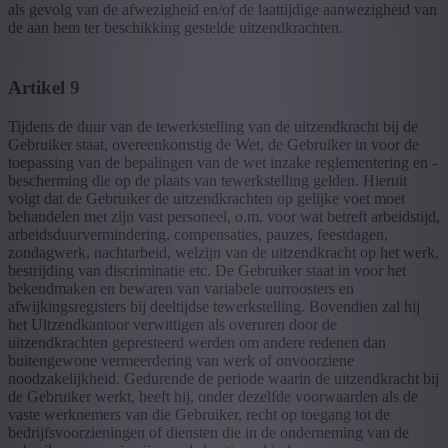
als gevolg van de afwezigheid en/of de laattijdige aanwezigheid van
de aan hem ter beschikking gestelde uitzendkrachten.
Artikel 9
Tijdens de duur van de tewerkstelling van de uitzendkracht bij de
Gebruiker staat, overeenkomstig de Wet, de Gebruiker in voor de
toepassing van de bepalingen van de wet inzake reglementering en -
bescherming die op de plaats van tewerkstelling gelden. Hieruit
volgt dat de Gebruiker de uitzendkrachten op gelijke voet moet
behandelen met zijn vast personeel, o.m. voor wat betreft arbeidstijd,
arbeidsduurvermindering, compensaties, pauzes, feestdagen,
zondagwerk, nachtarbeid, welzijn van de uitzendkracht op het werk,
bestrijding van discriminatie etc. De Gebruiker staat in voor het
bekendmaken en bewaren van variabele uurroosters en
afwijkingsregisters bij deeltijdse tewerkstelling. Bovendien zal hij
het Uitzendkantoor verwittigen als overuren door de
uitzendkrachten gepresteerd werden om andere redenen dan
buitengewone vermeerdering van werk of onvoorziene
noodzakelijkheid. Gedurende de periode waarin de uitzendkracht bij
de Gebruiker werkt, heeft hij, onder dezelfde voorwaarden als de
vaste werknemers van die Gebruiker, recht op toegang tot de
bedrijfsvoorzieningen of diensten die in de onderneming van de