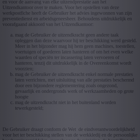
en voor de aanvang van elke uitzendprestatie aan het
Uitzendkantoor over te maken. Voor het opstellen van deze
werkpostfiche heeft de Gebruiker het advies ingewonnen van zijn
preventiedienst en arbeidsgeneesheer. Behoudens uitdrukkelijk en
voorafgaand akkoord van het Uitzendkantoor:
mag de Gebruiker de uitzendkracht geen andere taak
opleggen dan deze waarvoor hij ter beschikking werd gesteld.
Meer in het bijzonder mag hij hem geen machines, toestellen,
voertuigen of goederen laten hanteren of om het even welke
waarden of speciën ter incassering laten vervoeren of
hanteren, tenzij dit uitdrukkelijk in de Overeenkomst wordt
voorzien;
mag de Gebruiker de uitzendkracht enkel normale prestaties
laten verrichten, met uitsluiting van alle prestaties beschermd
door een bijzondere reglementering zoals ongezond,
gevaarlijk en ondergronds werk of werkzaamheden op grote
hoogte
mag de uitzendkracht niet in het buitenland worden
tewerkgesteld;
De Gebruiker draagt conform de Wet de eindverantwoordelijkheid
voor het ter beschikking stellen van de werkkledij en de persoonlijke