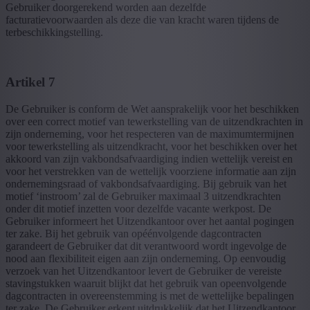
Gebruiker doorgerekend worden aan dezelfde
facturatievoorwaarden als deze die van kracht waren tijdens de
terbeschikkingstelling.
Artikel 7
De Gebruiker is conform de Wet aansprakelijk voor het beschikken
over een correct motief van tewerkstelling van de uitzendkrachten in
zijn onderneming, voor het respecteren van de maximumtermijnen
voor tewerkstelling als uitzendkracht, voor het beschikken over het
akkoord van zijn vakbondsafvaardiging indien wettelijk vereist en
voor het verstrekken van de wettelijk voorziene informatie aan zijn
ondernemingsraad of vakbondsafvaardiging. Bij gebruik van het
motief ‘instroom’ zal de Gebruiker maximaal 3 uitzendkrachten
onder dit motief inzetten voor dezelfde vacante werkpost. De
Gebruiker informeert het Uitzendkantoor over het aantal pogingen
ter zake. Bij het gebruik van opéénvolgende dagcontracten
garandeert de Gebruiker dat dit verantwoord wordt ingevolge de
nood aan flexibiliteit eigen aan zijn onderneming. Op eenvoudig
verzoek van het Uitzendkantoor levert de Gebruiker de vereiste
stavingstukken waaruit blijkt dat het gebruik van opeenvolgende
dagcontracten in overeenstemming is met de wettelijke bepalingen
ter zake. De Gebruiker erkent uitdrukkelijk dat het Uitzendkantoor