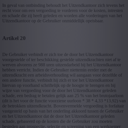
In geval van ontbinding behoudt het Uitzendkantoor zich tevens het
recht voor om een vergoeding te vorderen voor de kosten, intresten
en schade die zij heeft geleden en worden alle vorderingen van het
Uitzendkantoor op de Gebruiker onmiddellijk opeisbaar.
Artikel 20
De Gebruiker verbindt er zich toe de door het Uitzendkantoor
voorgestelde of ter beschikking gestelde uitzendkrachten niet af te
werven alvorens ze 988 uren uitzendarbeid bij het Uitzendkantoor
hebben verricht. Indien de Gebruiker niettemin eerder met de
uitzendkracht een arbeidsverhouding wil aangaan voor dezelfde of
een andere functie, verbindt hij zich er toe het Uitzendkantoor
hiervan op voorhand schriftelijk op de hoogte te brengen en bij
wijze van vergoeding voor de door het Uitzendkantoor geleden
schade, een bedrag te betalen gelijk aan 25 % van het brutojaarloon
(dit is het voor de functie voorziene uurloon * 38 * 4,33 *13,92) van
de betrokken uitzendkracht. Bovenvermelde vergoeding is forfaitair
vastgesteld op basis van het onderling akkoord tussen de Gebruiker
en het Uitzendkantoor dat de door het Uitzendkantoor geleden
schade, gebaseerd op de kosten die de Gebruiker zou moeten
besteden aan prospectie, selectie en screening van een werknemer