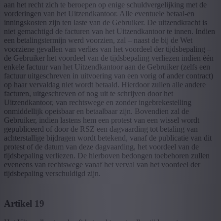
aan het recht zich te beroepen op enige schuldvergelijking met de
vorderingen van het Uitzendkantoor. Alle eventuele betaal-en
inningskosten zijn ten laste van de Gebruiker. De uitzendkracht is
niet gemachtigd de facturen van het Uitzendkantoor te innen. Indien
een betalingstermijn werd voorzien, zal – naast de bij de Wet
voorziene gevallen van verlies van het voordeel der tijdsbepaling –
de Gebruiker het voordeel van de tijdsbepaling verliezen indien één
enkele factuur van het Uitzendkantoor aan de Gebruiker (zelfs een
factuur uitgeschreven in uitvoering van een vorig of ander contract)
op haar vervaldag niet wordt betaald. Hierdoor zullen alle andere
facturen, uitgeschreven of nog uit te schrijven door het
Uitzendkantoor, van rechtswege en zonder ingebrekestelling
onmiddellijk opeisbaar en betaalbaar zijn. Bovendien zal de
Gebruiker, indien lastens hem een protest van een wissel wordt
gepubliceerd of door de RSZ een dagvaarding tot betaling van
achterstallige bijdragen wordt betekend, vanaf de publicatie van dit
protest of de datum van deze dagvaarding, het voordeel van de
tijdsbepaling verliezen. De hierboven bedongen toebehoren zullen
eveneens van rechtswege vanaf het verval van het voordeel der
tijdsbepaling verschuldigd zijn.
Artikel 19