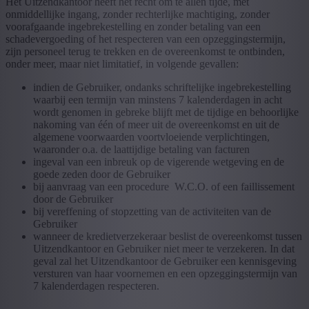
Het Uitzendkantoor heeft het recht om te allen tijde, met
onmiddellijke ingang, zonder rechterlijke machtiging, zonder
voorafgaande ingebrekestelling en zonder betaling van een
schadevergoeding of het respecteren van een opzeggingstermijn,
zijn personeel terug te trekken en de overeenkomst te ontbinden,
onder meer, maar niet limitatief, in volgende gevallen:
indien de Gebruiker, ondanks schriftelijke ingebrekestelling
waarbij een termijn van minstens 7 kalenderdagen in acht
wordt genomen in gebreke blijft met de tijdige en behoorlijke
nakoming van één of meer uit de overeenkomst en uit de
algemene voorwaarden voortvloeiende verplichtingen,
waaronder o.a. de laattijdige betaling van facturen
ingeval van een inbreuk op de vigerende wetgeving en de
goede zeden door de Gebruiker
bij aanvraag van een procedure W.C.O. of een faillissement
door de Gebruiker
bij vereffening of stopzetting van de activiteiten van de
Gebruiker
wanneer de kredietverzekeraar beslist de overeenkomst tussen
Uitzendkantoor en Gebruiker niet meer te verzekeren. In dat
geval zal het Uitzendkantoor de Gebruiker een kennisgeving
versturen van haar voornemen en een opzeggingstermijn van
7 kalenderdagen respecteren.