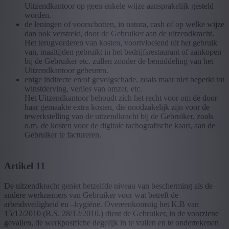
Uitzendkantoor op geen enkele wijze aansprakelijk gesteld
worden.
de leningen of voorschotten, in natura, cash of op welke wijze
dan ook verstrekt, door de Gebruiker aan de uitzendkracht.
Het terugvorderen van kosten, voortvloeiend uit het gebruik
van, maaltijden gebruikt in het bedrijfsrestaurant of aankopen
bij de Gebruiker etc. zullen zonder de bemiddeling van het
Uitzendkantoor gebeuren.
enige indirecte en/of gevolgschade, zoals maar niet beperkt tot
winstderving, verlies van omzet, etc.
Het Uitzendkantoor behoudt zich het recht voor om de door
haar gemaakte extra kosten, die noodzakelijk zijn voor de
tewerkstelling van de uitzendkracht bij de Gebruiker, zoals
o.m. de kosten voor de digitale tachografische kaart, aan de
Gebruiker te factureren.
Artikel 11
De uitzendkracht geniet hetzelfde niveau van bescherming als de
andere werknemers van Gebruiker voor wat betreft de
arbeidsveiligheid en –hygiëne. Overeenkomstig het K.B van
15/12/2010 (B.S. 28/12/2010.) dient de Gebruiker, in de voorziene
gevallen, de werkpostfiche degelijk in te vullen en te ondertekenen