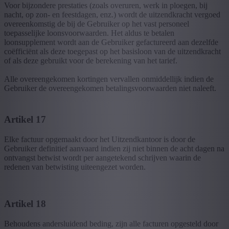
Voor bijzondere prestaties (zoals overuren, werk in ploegen, bij
nacht, op zon- en feestdagen, enz.) wordt de uitzendkracht vergoed
overeenkomstig de bij de Gebruiker op het vast personeel
toepasselijke loonsvoorwaarden. Het aldus te betalen
loonsupplement wordt aan de Gebruiker gefactureerd aan dezelfde
coëfficiënt als deze toegepast op het basisloon van de uitzendkracht
of als deze gebruikt voor de berekening van het tarief.
Alle overeengekomen kortingen vervallen onmiddellijk indien de
Gebruiker de overeengekomen betalingsvoorwaarden niet naleeft.
Artikel 17
Elke factuur opgemaakt door het Uitzendkantoor is door de
Gebruiker definitief aanvaard indien zij niet binnen de acht dagen na
ontvangst betwist wordt per aangetekend schrijven waarin de
redenen van betwisting uiteengezet worden.
Artikel 18
Behoudens andersluidend beding, zijn alle facturen opgesteld door