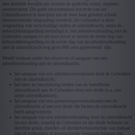
met dezelfde kwalificatie evenals de gederfde winst, daarmee
overeenstemt. Dit geldt onverminderd het recht van het
Uitzendkantoor te bewijzen dat de door haar geleden schade
bovenvermelde vergoeding overtreft. De Gebruiker is deze
vergoeding ook verschuldigd indien de uitzendkracht, nadat de
terbeschikkingstelling beëindigd is, een arbeidsverhouding met de
Gebruiker aangaat en dit voor zover er tussen de eerste dag van
terbeschikkingstelling en de eerste dag van de arbeidsverhouding
met de uitzendkracht nog geen 988 uren gepresteerd zijn.
Wordt verstaan onder het afwerven of aangaan van een
arbeidsverhouding met de uitzendkracht:
het aangaan van een arbeidsovereenkomst door de Gebruiker
met de uitzendkracht;
het laten ter beschikking stellen van de betreffende
uitzendkracht aan de Gebruiker door een derde (o.a. een
ander uitzendkantoor);
het aangaan van een aannemingsovereenkomst met de
uitzendkracht of met een derde die hiertoe de uitzendkracht
heeft aangeworven;
het aangaan van een arbeidsverhouding door de uitzendkracht
en een derde, waarbij de Gebruiker en die derde behoren tot
dezelfde groep, moeder- of dochtervennootschap van mekaar
zijn of verbonden of geassocieerde vennootschappen zijn,