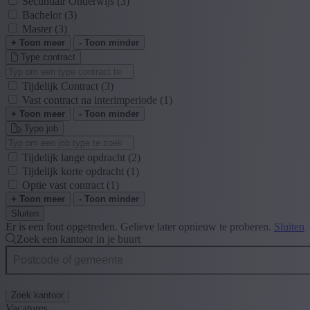
Secundair Onderwijs
(3)
Bachelor
(3)
Master
(3)
+ Toon meer
- Toon minder
Type contract
Tijdelijk Contract
(3)
Vast contract na interimperiode
(1)
+ Toon meer
- Toon minder
Type job
Tijdelijk lange opdracht
(2)
Tijdelijk korte opdracht
(1)
Optie vast contract
(1)
+ Toon meer
- Toon minder
Sluiten
Er is een fout opgetreden. Gelieve later opnieuw te proberen.
Sluiten
Zoek een kantoor in je buurt
Zoek kantoor
Vacatures