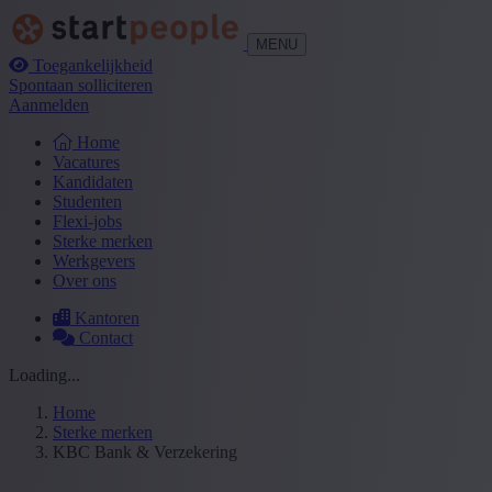
MENU
Toegankelijkheid
Spontaan solliciteren
Aanmelden
Home
Vacatures
Kandidaten
Studenten
Flexi-jobs
Sterke merken
Werkgevers
Over ons
Kantoren
Contact
Loading...
Home
Sterke merken
KBC Bank & Verzekering