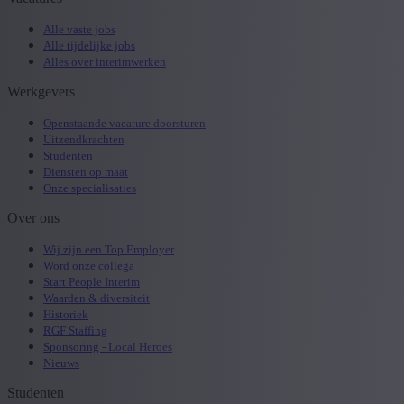
Alle vaste jobs
Alle tijdelijke jobs
Alles over interimwerken
Werkgevers
Openstaande vacature doorsturen
Uitzendkrachten
Studenten
Diensten op maat
Onze specialisaties
Over ons
Wij zijn een Top Employer
Word onze collega
Start People Interim
Waarden & diversiteit
Historiek
RGF Staffing
Sponsoring - Local Heroes
Nieuws
Studenten