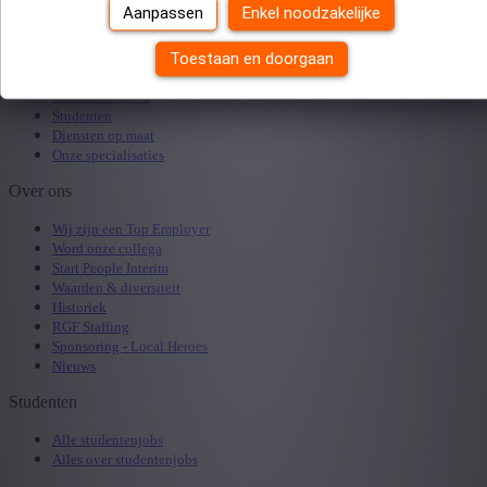
Alles over interimwerken
Aanpassen
Enkel noodzakelijke
Werkgevers
Toestaan en doorgaan
Openstaande vacature doorsturen
Uitzendkrachten
Studenten
Diensten op maat
Onze specialisaties
Over ons
Wij zijn een Top Employer
Word onze collega
Start People Interim
Waarden & diversiteit
Historiek
RGF Staffing
Sponsoring - Local Heroes
Nieuws
Studenten
Alle studentenjobs
Alles over studentenjobs