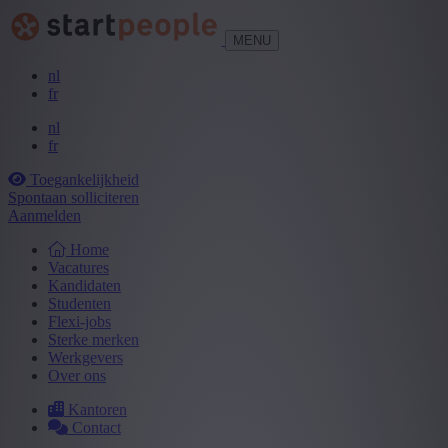
MENU
nl
fr
nl
fr
Toegankelijkheid
Spontaan solliciteren
Aanmelden
Home
Vacatures
Kandidaten
Studenten
Flexi-jobs
Sterke merken
Werkgevers
Over ons
Kantoren
Contact