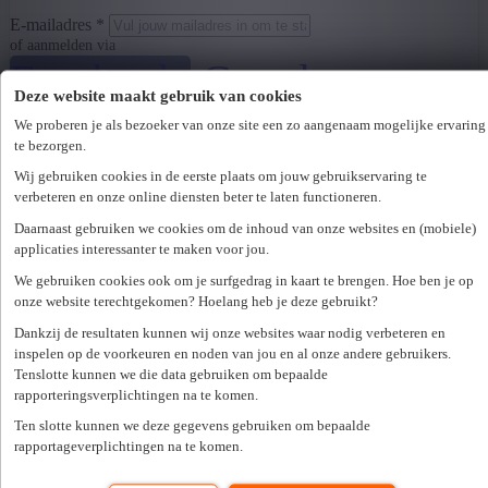
E-mailadres *
of aanmelden via
Facebook
Google
Deze website maakt gebruik van cookies
LinkedIn
We proberen je als bezoeker van onze site een zo aangenaam mogelijke ervaring
te bezorgen.
Wachtwoord *
Wij gebruiken cookies in de eerste plaats om jouw gebruikservaring te
Wachtwoord vergeten?
verbeteren en onze online diensten beter te laten functioneren.
Volgende
Daarnaast gebruiken we cookies om de inhoud van onze websites en (mobiele)
applicaties interessanter te maken voor jou.
We gebruiken cookies ook om je surfgedrag in kaart te brengen. Hoe ben je op
Er is een fout opgetreden. Gelieve later opnieuw te proberen.
Sluiten
onze website terechtgekomen? Hoelang heb je deze gebruikt?
Zoek een kantoor in je buurt
Dankzij de resultaten kunnen wij onze websites waar nodig verbeteren en
inspelen op de voorkeuren en noden van jou en al onze andere gebruikers.
Tenslotte kunnen we die data gebruiken om bepaalde
Zoek kantoor
rapporteringsverplichtingen na te komen.
Vacatures
Ten slotte kunnen we deze gegevens gebruiken om bepaalde
rapportageverplichtingen na te komen.
Alle vaste jobs
Alle tijdelijke jobs