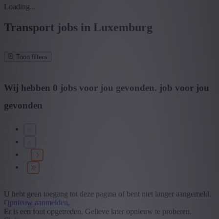
Loading...
Transport jobs in Luxemburg
Toon filters
Verfijn zoekresultaat
Wij hebben
0
jobs voor jou gevonden.
job voor jou
gevonden
Zoek op functie, jobtitel, bedrijf,...
Postcode of gemeente
Zoek vacatures
Mijn gekozen filters
Wis alle filters
U hebt geen toegang tot deze pagina of bent niet langer aangemeld.
Specialisatie
Opnieuw aanmelden.
Er is een fout opgetreden. Gelieve later opnieuw te proberen.
+ Toon meer
- Toon minder