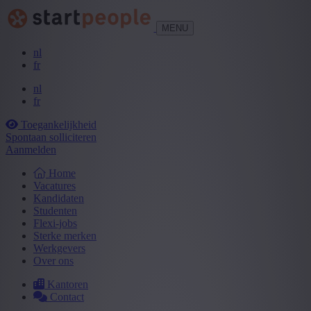
MENU
nl
fr
nl
fr
Toegankelijkheid
Spontaan solliciteren
Aanmelden
Home
Vacatures
Kandidaten
Studenten
Flexi-jobs
Sterke merken
Werkgevers
Over ons
Kantoren
Contact