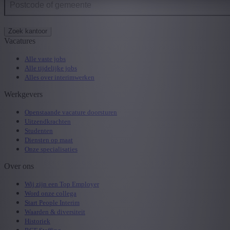
Zoek kantoor
Vacatures
Alle vaste jobs
Alle tijdelijke jobs
Alles over interimwerken
Werkgevers
Openstaande vacature doorsturen
Uitzendkrachten
Studenten
Diensten op maat
Onze specialisaties
Over ons
Wij zijn een Top Employer
Word onze collega
Start People Interim
Waarden & diversiteit
Historiek