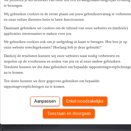
Verkoper Verkoopster
te bezorgen.
Customer Service
Wij gebruiken cookies in de eerste plaats om jouw gebruikservaring te verbetere
en onze online diensten beter te laten functioneren.
Technisch
Daarnaast gebruiken we cookies om de inhoud van onze websites en (mobiele)
Productiemedewerker
applicaties interessanter te maken voor jou.
Logistiek Bediende
We gebruiken cookies ook om je surfgedrag in kaart te brengen. Hoe ben je op
onze website terechtgekomen? Hoelang heb je deze gebruikt?
Magazijnier
Dankzij de resultaten kunnen wij onze websites waar nodig verbeteren en
inspelen op de voorkeuren en noden van jou en al onze andere gebruikers.
Monteur
Tenslotte kunnen we die data gebruiken om bepaalde rapporteringsverplichting
na te komen.
Spontane sollicitatie
Ten slotte kunnen we deze gegevens gebruiken om bepaalde
rapportageverplichtingen na te komen.
Vind je niet meteen de perfecte vacature of kan je geen keuze
maken? Stuur vrijblijvend jouw gegevens door en we kijken samen
Aanpassen
Enkel noodzakelijke
welke job het best bij je past.
Toestaan en doorgaan
Solliciteer nu
Er is een fout opgetreden. Gelieve later opnieuw te proberen.
Sluiten
Zoek een kantoor in je buurt