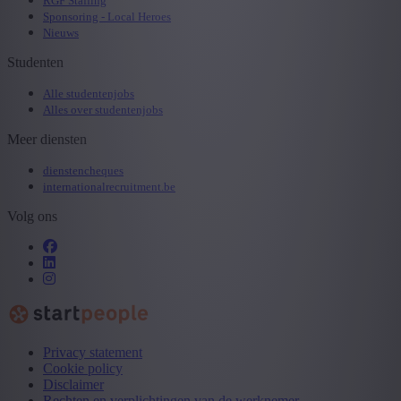
RGF Staffing
Sponsoring - Local Heroes
Nieuws
Studenten
Alle studentenjobs
Alles over studentenjobs
Meer diensten
dienstencheques
internationalrecruitment.be
Volg ons
Privacy statement
Cookie policy
Disclaimer
Rechten en verplichtingen van de werknemer