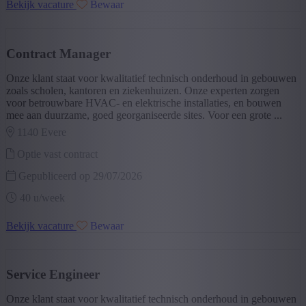
Bekijk vacature
Bewaar
Contract Manager
Onze klant staat voor kwalitatief technisch onderhoud in gebouwen
zoals scholen, kantoren en ziekenhuizen. Onze experten zorgen
voor betrouwbare HVAC‑ en elektrische installaties, en bouwen
mee aan duurzame, goed georganiseerde sites. Voor een grote ...
1140 evere
Optie vast contract
Gepubliceerd op 29/07/2026
40 u/week
Bekijk vacature
Bewaar
Service Engineer
Onze klant staat voor kwalitatief technisch onderhoud in gebouwen