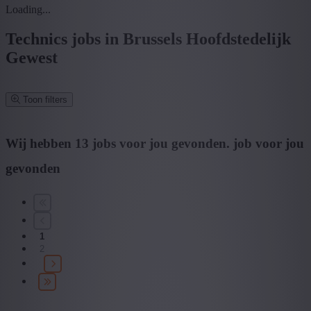
Loading...
Technics jobs in Brussels Hoofdstedelijk
Gewest
Toon filters
Verfijn zoekresultaat
Wij hebben
13
jobs voor jou gevonden.
job voor jou
gevonden
Zoek op functie, jobtitel, bedrijf,...
Postcode of gemeente
1
Zoek vacatures
2
Mijn gekozen filters
Wis alle filters
Specialisatie: Technics
Provincie: Brussels Hoofdstedelijk Gewest