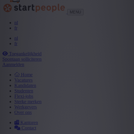
MENU
nl
fr
nl
fr
Toegankelijkheid
Spontaan solliciteren
Aanmelden
Home
Vacatures
Kandidaten
Studenten
Flexi-jobs
Sterke merken
Werkgevers
Over ons
Kantoren
Contact