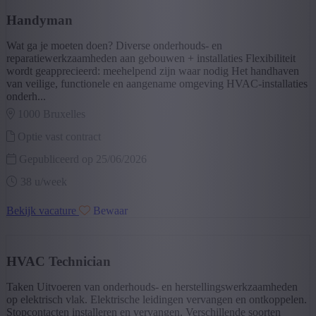
Handyman
Wat ga je moeten doen? Diverse onderhouds- en
reparatiewerkzaamheden aan gebouwen + installaties Flexibiliteit
wordt geapprecieerd: meehelpend zijn waar nodig Het handhaven
van veilige, functionele en aangename omgeving HVAC-installaties
onderh...
1000 bruxelles
Optie vast contract
Gepubliceerd op 25/06/2026
38 u/week
Bekijk vacature
Bewaar
HVAC Technician
Taken Uitvoeren van onderhouds- en herstellingswerkzaamheden
op elektrisch vlak. Elektrische leidingen vervangen en ontkoppelen.
Stopcontacten installeren en vervangen. Verschillende soorten