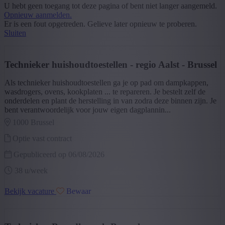
U hebt geen toegang tot deze pagina of bent niet langer aangemeld.
Specialisatie
Opnieuw aanmelden.
Er is een fout opgetreden. Gelieve later opnieuw te proberen.
Sluiten
Technics
(13)
+ Toon meer
- Toon minder
Segment
Technieker huishoudtoestellen - regio Aalst - Brussel
Techniek
(13)
Als technieker huishoudtoestellen ga je op pad om dampkappen,
+ Toon meer
- Toon minder
wasdrogers, ovens, kookplaten ... te repareren. Je bestelt zelf de
Provincie
onderdelen en plant de herstelling in van zodra deze binnen zijn. Je
bent verantwoordelijk voor jouw eigen dagplannin...
Brussels Hoofdstedelijk Gewest
(13)
1000 brussel
+ Toon meer
- Toon minder
Sector
Optie vast contract
Gepubliceerd op 06/08/2026
Andere
(4)
Industrie
(2)
38 u/week
Auto
(2)
Metaal
(1)
Bekijk vacature
Bewaar
Diensten
(1)
Non Profit
(1)
Reclame / publiciteit
(1)
Retail / kleinhandel
(1)