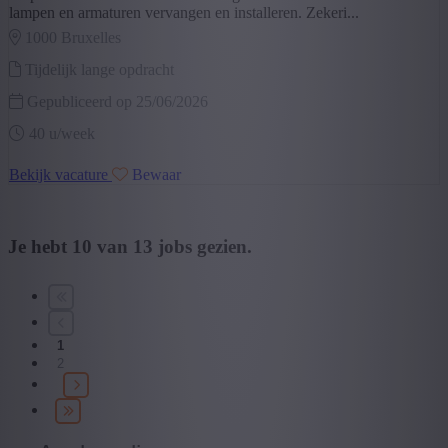
lampen en armaturen vervangen en installeren. Zekeri...
1000 bruxelles
Tijdelijk lange opdracht
Gepubliceerd op 25/06/2026
40 u/week
Bekijk vacature
Bewaar
Je hebt
10
van
13
jobs gezien.
1
2