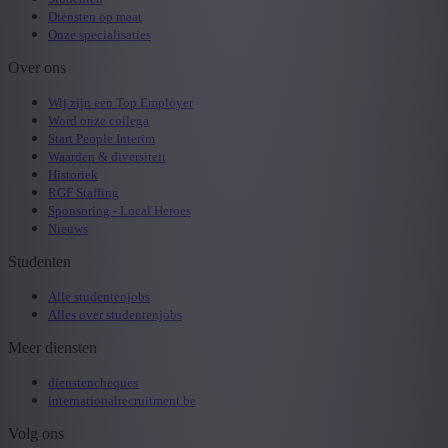
Diensten op maat
Onze specialisaties
Over ons
Wij zijn een Top Employer
Word onze collega
Start People Interim
Waarden & diversiteit
Historiek
RGF Staffing
Sponsoring - Local Heroes
Nieuws
Studenten
Alle studentenjobs
Alles over studentenjobs
Meer diensten
dienstencheques
internationalrecruitment.be
Volg ons