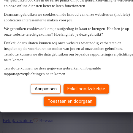
Wij gebruiken cookies in de eerste plaats om jouw gebruikservaring te verbetere
Gepubliceerd op 14/07/2026
en onze online diensten beter te laten functioneren.
38 u/week
Daarnaast gebruiken we cookies om de inhoud van onze websites en (mobiele)
applicaties interessanter te maken voor jou.
Bekijk vacature
Bewaar
We gebruiken cookies ook om je surfgedrag in kaart te brengen. Hoe ben je op
onze website terechtgekomen? Hoelang heb je deze gebruikt?
Dankzij de resultaten kunnen wij onze websites waar nodig verbeteren en
Responsable Maintenance Interne
inspelen op de voorkeuren en noden van jou en al onze andere gebruikers.
Tenslotte kunnen we die data gebruiken om bepaalde rapporteringsverplichting
Tâches Quotidiennes: Réalisation et suivi de la maintenance et des
na te komen.
réparations légères du parc de machines. Distribution et contrôle des
activités de 3 techniciens internes et des éventuels sous-traitants
Ten slotte kunnen we deze gegevens gebruiken om bepaalde
spécialisés: préparation des intervention...
rapportageverplichtingen na te komen.
1000 bruxelles
Aanpassen
Enkel noodzakelijke
Option contrat fixe
Gepubliceerd op 10/07/2026
Toestaan en doorgaan
38 u/week
Bekijk vacature
Bewaar