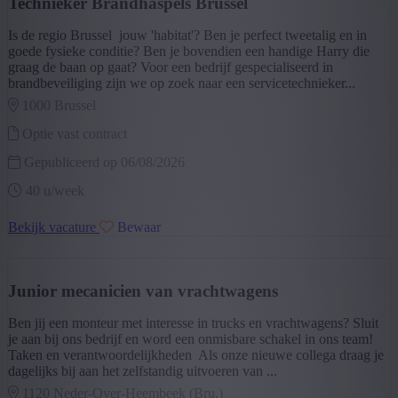
Technieker Brandhaspels Brussel
+ Toon meer
- Toon minder
Is de regio Brussel jouw 'habitat'? Ben je perfect tweetalig en in
Opleiding
goede fysieke conditie? Ben je bovendien een handige Harry die
graag de baan op gaat? Voor een bedrijf gespecialiseerd in
Secundair Onderwijs
(5)
brandbeveiliging zijn we op zoek naar een servicetechnieker...
Beroepsonderwijs
(5)
1000 brussel
Bachelor
(4)
Master
(2)
Optie vast contract
Andere
(2)
+ Toon meer
- Toon minder
Gepubliceerd op 06/08/2026
Type contract
40 u/week
Vast contract na interimperiode
(9)
Bekijk vacature
Bewaar
Tijdelijk Contract
(3)
Vast contract
(1)
+ Toon meer
- Toon minder
Type job
Junior mecanicien van vrachtwagens
Optie vast contract
(9)
Ben jij een monteur met interesse in trucks en vrachtwagens? Sluit
Tijdelijk lange opdracht
(3)
je aan bij ons bedrijf en word een onmisbare schakel in ons team!
Vast contract
(1)
Taken en verantwoordelijkheden Als onze nieuwe collega draag je
dagelijks bij aan het zelfstandig uitvoeren van ...
+ Toon meer
- Toon minder
1120 neder-over-heembeek (bru.)