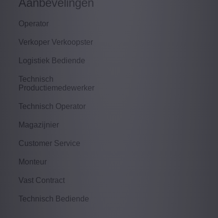
Aanbevelingen
Operator
Verkoper Verkoopster
Logistiek Bediende
Technisch
Productiemedewerker
Technisch Operator
Magazijnier
Customer Service
Monteur
Vast Contract
Technisch Bediende