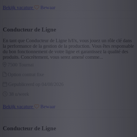
Bekijk vacature
Bewaar
Conducteur de Ligne
En tant que Conducteur de Ligne h/f/x, vous jouez un rôle clé dans
la performance de la gestion de la production. Vous êtes responsable
du bon fonctionnement de votre ligne et garantissez la qualité des
produits. Concrètement, vous serez amené comme...
7500 tournai
Option contrat fixe
Gepubliceerd op 04/08/2026
38 u/week
Bekijk vacature
Bewaar
Conducteur de Ligne