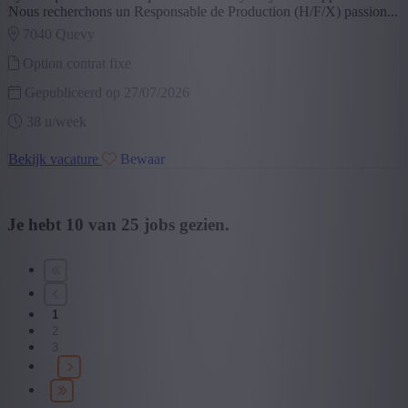
Nous recherchons un Responsable de Production (H/F/X) passion...
7040 quevy
Option contrat fixe
Gepubliceerd op 27/07/2026
38 u/week
Bekijk vacature
Bewaar
Je hebt
10
van
25
jobs gezien.
1
2
3