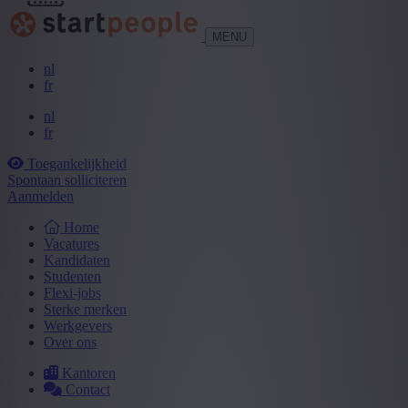
MENU
nl
fr
nl
fr
Toegankelijkheid
Spontaan solliciteren
Aanmelden
Home
Vacatures
Kandidaten
Studenten
Flexi-jobs
Sterke merken
Werkgevers
Over ons
Kantoren
Contact