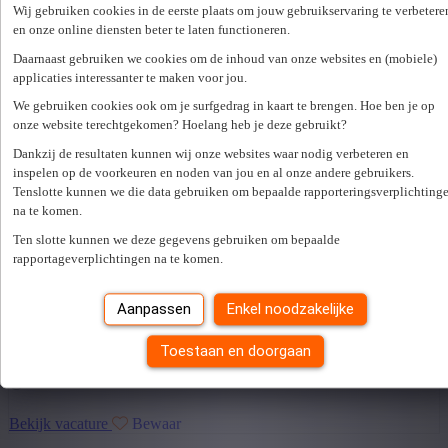
Wij gebruiken cookies in de eerste plaats om jouw gebruikservaring te verbetere
Gepubliceerd op 30/07/2026
en onze online diensten beter te laten functioneren.
20 u/week
Daarnaast gebruiken we cookies om de inhoud van onze websites en (mobiele)
applicaties interessanter te maken voor jou.
Bekijk vacature
Bewaar
We gebruiken cookies ook om je surfgedrag in kaart te brengen. Hoe ben je op
onze website terechtgekomen? Hoelang heb je deze gebruikt?
Dankzij de resultaten kunnen wij onze websites waar nodig verbeteren en
ferrailleur
inspelen op de voorkeuren en noden van jou en al onze andere gebruikers.
Tenslotte kunnen we die data gebruiken om bepaalde rapporteringsverplichting
Nouvelle opprtunité dans la région de Mouscron : un demande
na te komen.
de ferrailleur h/f/x En tant que ferrailleur : Vous serez en charge de
Ten slotte kunnen we deze gegevens gebruiken om bepaalde
la fabrication de barres de renfort sur mesure Vos tâches seront les
rapportageverplichtingen na te komen.
suivantes : fabrication assemblage de ...
7711 dottignies
Aanpassen
Enkel noodzakelijke
Option contrat fixe
Gepubliceerd op 30/07/2026
Toestaan en doorgaan
37 u/week
Bekijk vacature
Bewaar