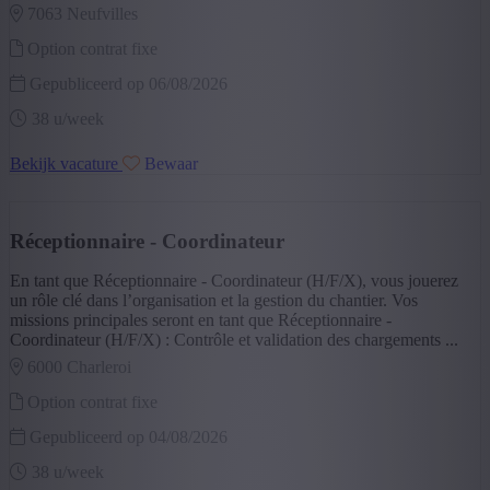
Vast contract
(3)
7063 neufvilles
Jobstudent (beperkt)
(2)
Option contrat fixe
Tijdelijk korte opdracht
(2)
+ Toon meer
- Toon minder
Gepubliceerd op 06/08/2026
38 u/week
Bekijk vacature
Bewaar
Réceptionnaire - Coordinateur
En tant que Réceptionnaire - Coordinateur (H/F/X), vous jouerez
un rôle clé dans l’organisation et la gestion du chantier. Vos
missions principales seront en tant que Réceptionnaire -
Coordinateur (H/F/X) : Contrôle et validation des chargements ...
6000 charleroi
Option contrat fixe
Gepubliceerd op 04/08/2026
38 u/week