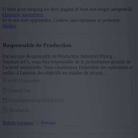
Specialisatie
U hebt geen toegang tot deze pagina of bent niet langer aangemeld.
Opnieuw aanmelden.
Er is een fout opgetreden. Gelieve later opnieuw te proberen.
Industry & Production
(25)
Sluiten
+ Toon meer
- Toon minder
Segment
Responsable de Production
Industry
(23)
Agricultuur
(2)
En tant que Responsable de Production Industriel Piping -
Transport, Logistiek & Aankoop
(2)
Soudure h/f/x, vous êtes responsable de la performance globale de
Bouw
(1)
l'activité industrielle. Vous coordonnez l'ensemble des opérations et
+ Toon meer
- Toon minder
veillez à l'atteinte des objectifs en matière de sécurit...
Provincie
6180 courcelles
Henegouwen
(25)
Contrat fixe
+ Toon meer
- Toon minder
Gepubliceerd op 07/08/2026
Sector
38 u/week
Industrie
(14)
Voeding
(3)
Bekijk vacature
Bewaar
Andere
(3)
Land- & tuinbouw
(2)
Metaal
(1)