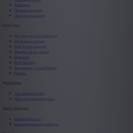
Studenten
Diensten op maat
Onze specialisaties
Over ons
Wij zijn een Top Employer
Word onze collega
Start People Interim
Waarden & diversiteit
Historiek
RGF Staffing
Sponsoring - Local Heroes
Nieuws
Studenten
Alle studentenjobs
Alles over studentenjobs
Meer diensten
dienstencheques
internationalrecruitment.be