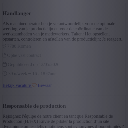
Handlanger
Als machineoperator ben je verantwoordelijk voor de optimale
werking van je productielijn en voor de coördinatie van de
werkzaamheden van je medewerkers. Taken: Het opstellen,
opstarten, controleren en afstellen van de productielijn; Je reageert...
7780 komen
Optie vast contract
Gepubliceerd op 12/05/2026
39 u/week
16
-
18 €/uur
Bekijk vacature
Bewaar
Responsable de production
Rejoignez l'équipe de notre client en tant que Responsable de
Production (H/F/X) Envie de piloter la production d’un site
dynamique où les défis quotidiens sont synonymes d’opportunités ?