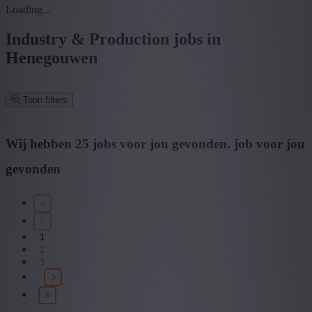
Loading...
Industry & Production jobs in
Henegouwen
Toon filters
Verfijn zoekresultaat
Wij hebben
25
jobs voor jou gevonden.
job voor jou
gevonden
Zoek op functie, jobtitel, bedrijf,...
Postcode of gemeente
1
Zoek vacatures
2
3
Mijn gekozen filters
Wis alle filters
Specialisatie: Industry & Production
Provincie: Henegouwen