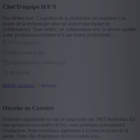
Horeca
(1)
Chef D'équipe H/F/X
Hout
(1)
Vos tâches sont : La gestion de la production sur machines à la
+ Toon meer
- Toon minder
pointe de la technologie ainsi qu’animer une équipe de
Opleiding
collaborateurs. Vous veillez, en collaboration avec le service qualité,
à une production conforme et à une bonne productivité. ...
Secundair Onderwijs
(15)
7711 dottignies
Beroepsonderwijs
(7)
Lager onderwijs
(1)
Option contrat fixe
Master
(1)
Andere
(1)
Gepubliceerd op 06/08/2026
+ Toon meer
- Toon minder
38 u/week
Type contract
Bekijk vacature
Bewaar
Vast contract na interimperiode
(14)
Tijdelijk Contract
(6)
Vast contract
(3)
Studentencontract
(2)
Ouvrier en Carrière
+ Toon meer
- Toon minder
Type job
Nouvelle opportunité en vue de long terme sur 7063 Neufvilles. En
tant qu'ouvrier en carrière (h/f/x), vous participez activement à
Optie vast contract
(14)
l’extraction. Vous contribuez également à la mise en forme de la
pierre. Votre rôle d'opérateur (h/f/x) consiste à m...
Tijdelijk lange opdracht
(4)