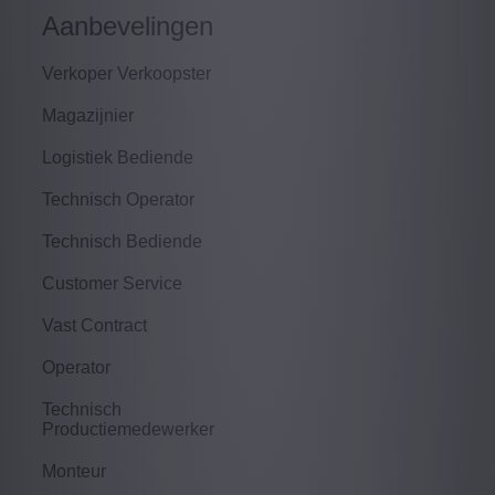
Aanbevelingen
Verkoper Verkoopster
Magazijnier
Logistiek Bediende
Technisch Operator
Technisch Bediende
Customer Service
Vast Contract
Operator
Technisch
Productiemedewerker
Monteur