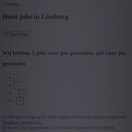
Loading...
Hout jobs in Limburg
Toon filters
Verfijn zoekresultaat
Wij hebben
5
jobs voor jou gevonden.
job voor jou
gevonden
Zoek op functie, jobtitel, bedrijf,...
Postcode of gemeente
Zoek vacatures
Mijn gekozen filters
Wis alle filters
Provincie: Limburg
Sector: Hout
U hebt geen toegang tot deze pagina of bent niet langer aangemeld.
Opnieuw aanmelden.
Specialisatie
Er is een fout opgetreden. Gelieve later opnieuw te proberen.