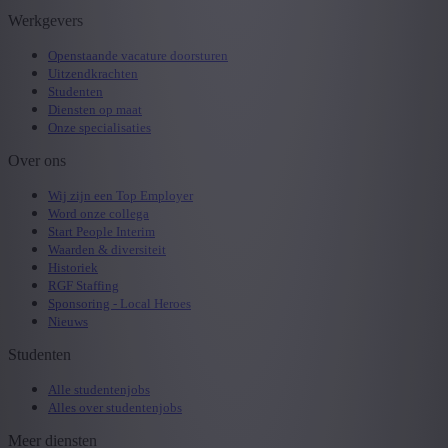
Werkgevers
Openstaande vacature doorsturen
Uitzendkrachten
Studenten
Diensten op maat
Onze specialisaties
Over ons
Wij zijn een Top Employer
Word onze collega
Start People Interim
Waarden & diversiteit
Historiek
RGF Staffing
Sponsoring - Local Heroes
Nieuws
Studenten
Alle studentenjobs
Alles over studentenjobs
Meer diensten