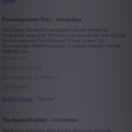
Sluiten
Technics
(4)
Industry & Production
(1)
+ Toon meer
- Toon minder
Procesoperator Pers - volcontinu
Segment
Wil jij jouw technische vaardigheden inzetten binnen een
Techniek
(4)
dynamische omgeving? Wij hebben een fantastische kans voor jou
Industry
(1)
als Procesoperator Pers/Biomassa! Wat ga je doen? Als
Procesoperator Pers/Biomassa ben je verantwoordelijk voor het
+ Toon meer
- Toon minder
bedienen, mo...
Provincie
3600 genk
Limburg
(5)
Optie vast contract
+ Toon meer
- Toon minder
Sector
Gepubliceerd op 03/08/2026
38 u/week
Hout
(5)
+ Toon meer
- Toon minder
Bekijk vacature
Bewaar
Opleiding
Secundair Onderwijs
(4)
Beroepsonderwijs
(3)
Storingstechnieker - volcontinu
Bachelor
(1)
+ Toon meer
- Toon minder
Wil jij jouw technische skills inzetten binnen een boeiende