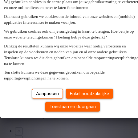
Wij gebruiken cookies in de eerste plaats om jouw gebruikservaring te verbetere
en onze online diensten beter te laten functioneren.
Schrijnwerker
Daarnaast gebruiken we cookies om de inhoud van onze websites en (mobiele)
applicaties interessanter te maken voor jou.
Voor onze klant te Bocholt zijn wij op zoek naar een gemotiveerde
We gebruiken cookies ook om je surfgedrag in kaart te brengen. Hoe ben je op
schrijnwerker/plaatser. Ben jij een echte houtworm ? Ben jij
onze website terechtgekomen? Hoelang heb je deze gebruikt?
gepassioneerd door interieur ? Wil jij werken in een bloeiend
familiebedrijf ? Wat moet je doen? je maakt trappen in h...
Dankzij de resultaten kunnen wij onze websites waar nodig verbeteren en
3950 bocholt
inspelen op de voorkeuren en noden van jou en al onze andere gebruikers.
Tenslotte kunnen we die data gebruiken om bepaalde rapporteringsverplichting
Optie vast contract
na te komen.
Gepubliceerd op 22/06/2026
Ten slotte kunnen we deze gegevens gebruiken om bepaalde
rapportageverplichtingen na te komen.
40 u/week
Bekijk vacature
Bewaar
Aanpassen
Enkel noodzakelijke
Toestaan en doorgaan
Je hebt
5
van
5
jobs gezien.