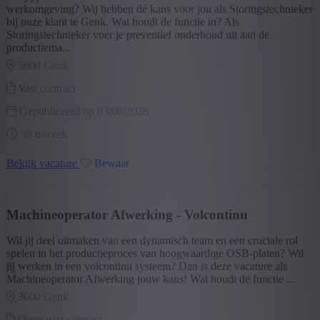
werkomgeving? Wij hebben dé kans voor jou als Storingstechnieker
Type contract
bij onze klant te Genk. Wat houdt de functie in? Als
Storingstechnieker voer je preventief onderhoud uit aan de
Vast contract na interimperiode
(4)
productiema...
Vast contract
(1)
3600 genk
+ Toon meer
- Toon minder
Type job
Vast contract
Optie vast contract
(4)
Gepubliceerd op 03/08/2026
Vast contract
(1)
38 u/week
+ Toon meer
- Toon minder
Bekijk vacature
Bewaar
Machineoperator Afwerking - Volcontinu
Wil jij deel uitmaken van een dynamisch team en een cruciale rol
spelen in het productieproces van hoogwaardige OSB-platen? Wil
jij werken in een volcontinu systeem? Dan is deze vacature als
Machineoperator Afwerking jouw kans! Wat houdt de functie ...
3600 genk
Optie vast contract