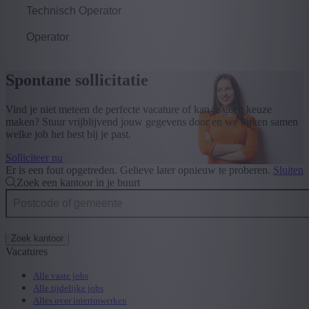
Technisch Operator
Operator
Spontane sollicitatie
Vind je niet meteen de perfecte vacature of kan je geen keuze
maken? Stuur vrijblijvend jouw gegevens door en we kijken samen
welke job het best bij je past.
Solliciteer nu
Er is een fout opgetreden. Gelieve later opnieuw te proberen.
Sluiten
Zoek een kantoor in je buurt
Zoek kantoor
Vacatures
Alle vaste jobs
Alle tijdelijke jobs
Alles over interimwerken