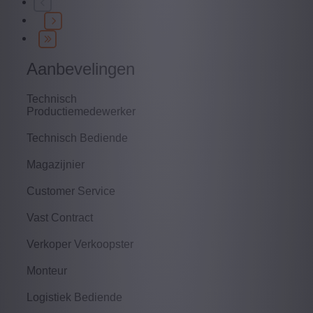
Aanbevelingen
Technisch
Productiemedewerker
Technisch Bediende
Magazijnier
Customer Service
Vast Contract
Verkoper Verkoopster
Monteur
Logistiek Bediende