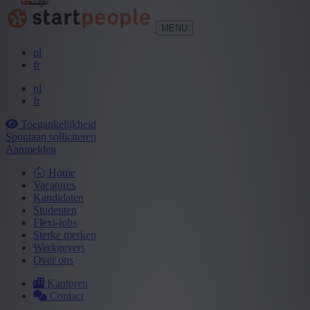
MENU
nl
fr
nl
fr
Toegankelijkheid
Spontaan solliciteren
Aanmelden
Home
Vacatures
Kandidaten
Studenten
Flexi-jobs
Sterke merken
Werkgevers
Over ons
Kantoren
Contact