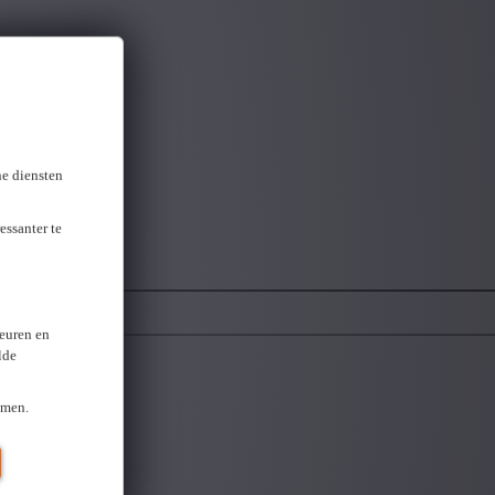
ne diensten
 best bij je past.
essanter te
keuren en
lde
omen.