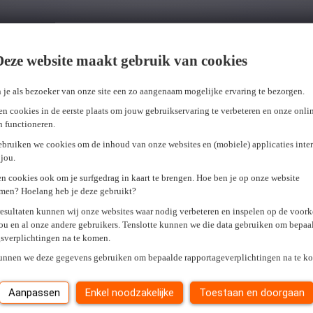
Deze website maakt gebruik van cookies
 je als bezoeker van onze site een zo aangenaam mogelijke ervaring te bezorgen.
n cookies in de eerste plaats om jouw gebruikservaring te verbeteren en onze onli
en functioneren.
Stuur vrijblijvend jouw gegevens door en we kijken samen welke job het
ebruiken we cookies om de inhoud van onze websites en (mobiele) applicaties inter
jou.
n cookies ook om je surfgedrag in kaart te brengen. Hoe ben je op onze website
men? Hoelang heb je deze gebruikt?
resultaten kunnen wij onze websites waar nodig verbeteren en inspelen op de voor
ou en al onze andere gebruikers. Tenslotte kunnen we die data gebruiken om bepaa
gsverplichtingen na te komen.
kunnen we deze gegevens gebruiken om bepaalde rapportageverplichtingen na te k
Aanpassen
Enkel noodzakelijke
Toestaan en doorgaan