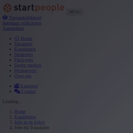
MENU
Toegankelijkheid
Spontaan solliciteren
Aanmelden
Home
Vacatures
Kandidaten
Studenten
Flexi-jobs
Sterke merken
Werkgevers
Over ons
Kantoren
Contact
Loading...
Home
Kandidaten
Jobs in de kijker
Jobs bij Totaalplan