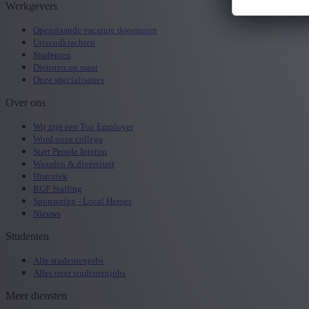
Werkgevers
Openstaande vacature doorsturen
Uitzendkrachten
Studenten
Diensten op maat
Onze specialisaties
Over ons
Wij zijn een Top Employer
Word onze collega
Start People Interim
Waarden & diversiteit
Historiek
RGF Staffing
Sponsoring - Local Heroes
Nieuws
Studenten
Alle studentenjobs
Alles over studentenjobs
Meer diensten