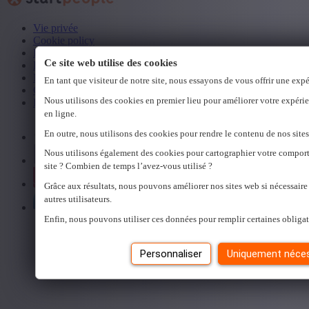
Vie privée
Cookie policy
Disclaimer
Ce site web utilise des cookies
Droits et obligations des travailleurs
Numéros d'agrément
En tant que visiteur de notre site, nous essayons de vous offrir une exp
Code de conduite
Nous utilisons des cookies en premier lieu pour améliorer votre expérie
Procédure de signalement des violations
en ligne.
En outre, nous utilisons des cookies pour rendre le contenu de nos sites
Nous utilisons également des cookies pour cartographier votre compor
site ? Combien de temps l’avez-vous utilisé ?
Grâce aux résultats, nous pouvons améliorer nos sites web si nécessaire
autres utilisateurs.
Enfin, nous pouvons utiliser ces données pour remplir certaines obligat
Personnaliser
Uniquement néces