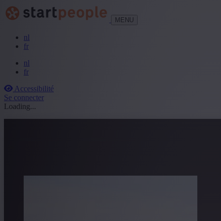
MENU
nl
fr
nl
fr
Accessibilité
Se connecter
Loading...