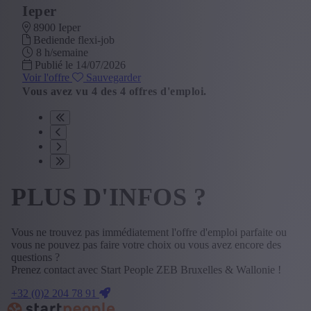
Ieper
8900 Ieper
Bediende flexi-job
8 h/semaine
Publié le 14/07/2026
Voir l'offre
Sauvegarder
Vous avez vu
4
des
4
offres d'emploi.
PLUS D'INFOS ?
Vous ne trouvez pas immédiatement l'offre d'emploi parfaite ou
vous ne pouvez pas faire votre choix ou vous avez encore des
questions ?
Prenez contact avec Start People ZEB Bruxelles & Wallonie !
+32 (0)2 204 78 91