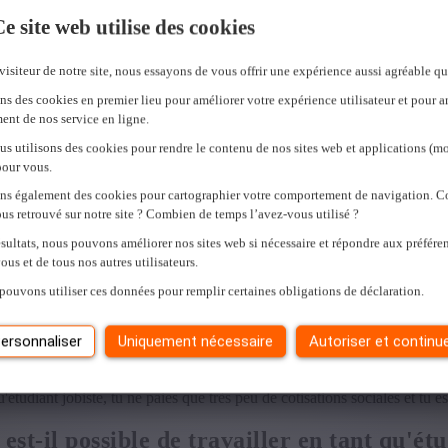
e site web utilise des cookies
visiteur de notre site, nous essayons de vous offrir une expérience aussi agréable qu
ns des cookies en premier lieu pour améliorer votre expérience utilisateur et pour a
ent de nos service en ligne.
us utilisons des cookies pour rendre le contenu de nos sites web et applications (mo
pour vous.
ons également des cookies pour cartographier votre comportement de navigation.
us retrouvé sur notre site ? Combien de temps l’avez-vous utilisé ?
sultats, nous pouvons améliorer nos sites web si nécessaire et répondre aux préfére
ous et de tous nos autres utilisateurs.
pouvons utiliser ces données pour remplir certaines obligations de déclaration.
AILLER EN TANT QU'ÉTU
ersonnaliser
Uniquement nécessaire
Autoriser et continu
nt temporairement comme étudiant jobiste. Un contrat d'étudiant t'offre 
'étudiant jobiste, tu ne paies que très peu de cotisations sociales et tu 
st-il possible de travailler en tant qu'ét