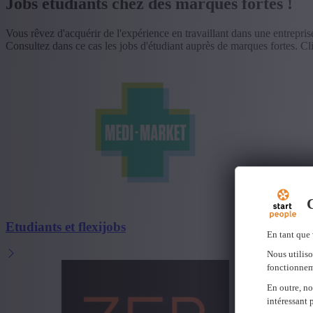
Jobs étudiants chez des marques fortes !
Vous rêvez d'acquérir de l'expérience en travaillant dans une entrepri
Consultez dans ce cas les jobs d'étudiant auprès de marques fortes. Cl
C
Etudiants et flexijobs
En tant que 
Nous utiliso
fonctionnem
En outre, no
intéressant 