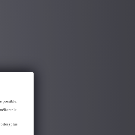
e possible.
méliorer le
biles) plus