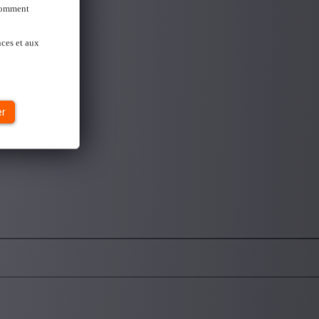
 Comment
nces et aux
er