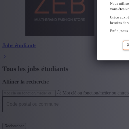
Nous utilis
vous êtes-vo
Grâce aux ré
besoins de v
Enfin, nous 
Jobs étudiants
P
Tous les jobs étudiants
Affiner la recherche
Mot clé ou fonction/métier ou entrep
Code postal ou commune
Rechercher