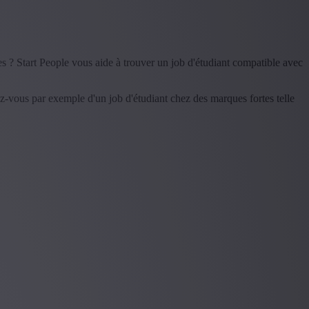
s ? Start People vous aide à trouver un job d'étudiant compatible avec
z-vous par exemple d'un job d'étudiant chez des marques fortes telle