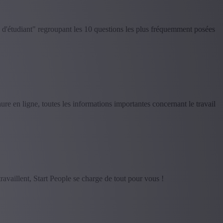
s d'étudiant" regroupant les 10 questions les plus fréquemment posées
ure en ligne, toutes les informations importantes concernant le travail
ravaillent, Start People se charge de tout pour vous !