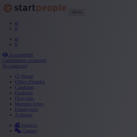
MENU
nl
fr
nl
fr
Accessibilité
Candidature spontanée
Se connecter
Home
Offres d'emploi
Candidats
Etudiants
Flexi-jobs
Marques fortes
Employeurs
A propos
Agences
Contact