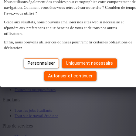
Nous utilisons également des cookies pour cartographier votre comportement de
Services RH adaptés
navigation. Comment vous êtes-vous retrouvé sur notre site ? Combien de temps
Nos spécialisations
l’avez-vous utilisé ?
A propos
Grâce aux résultats, nous pouvons améliorer nos sites web si nécessaire et
répondre aux préférences et aux besoins de vous et de tous nos autres
Nous sommes Top Employer
utilisateurs.
Devenez notre collègue
Start People Intérim
Enfin, nous pouvons utiliser ces données pour remplir certaines obligations de
Valeurs et diversité
déclaration.
Historique
RGF Staffing
Personnaliser
Uniquement nécessaire
Sponsoring - Local Heroes
Nouvelles
Autoriser et continuer
Jobs à la une
Toutes les marques fortes
Etudiants
Tous les jobs étudiants
Tout sur le travail étudiant
Plus de services