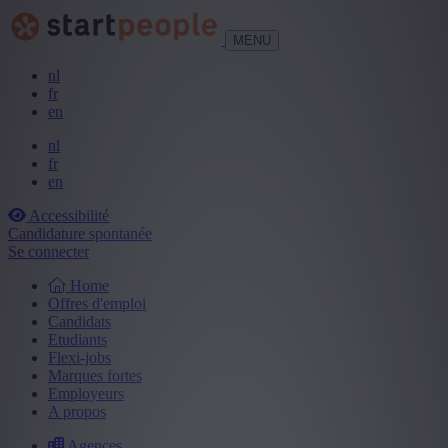
MENU
nl
fr
en
nl
fr
en
Accessibilité
Candidature spontanée
Se connecter
Home
Offres d'emploi
Candidats
Etudiants
Flexi-jobs
Marques fortes
Employeurs
A propos
Agences