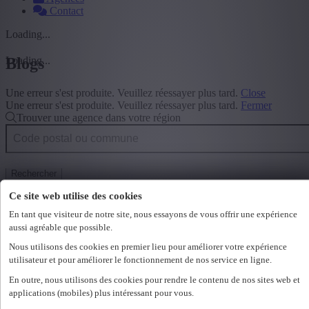
Contact
Loading...
Loading...
Blogs
Une erreur s'est produite. Veuillez réessayer plus tard.
Close
Une erreur s'est produite. Veuillez réessayer plus tard.
Fermer
Trouver une agence dans votre région
Rechercher
Offres d'emploi
Ce site web utilise des cookies
Tous les emplois permanents
En tant que visiteur de notre site, nous essayons de vous offrir une expérience
Tous les emplois temporaires
aussi agréable que possible.
Tout sur le travail intérimaire
Nous utilisons des cookies en premier lieu pour améliorer votre expérience
Employeurs
utilisateur et pour améliorer le fonctionnement de nos service en ligne.
En outre, nous utilisons des cookies pour rendre le contenu de nos sites web et
Envoyer une offre d'emploi
applications (mobiles) plus intéressant pour vous.
Intérimaires
Etudiants