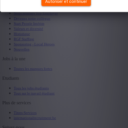
Autoriser et continuer
A propos
Nous sommes Top Employer
Devenez notre collègue
Start People Intérim
Valeurs et diversité
Historique
RGF Staffing
Sponsoring - Local Heroes
Nouvelles
Jobs à la une
Toutes les marques fortes
Etudiants
Tous les jobs étudiants
Tout sur le travail étudiant
Plus de services
Titres-Services
internationalrecruitment.be
Suivez-nous