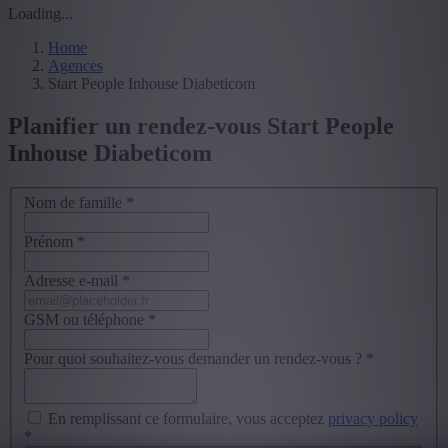
Loading...
Home
Agences
Start People Inhouse Diabeticom
Planifier un rendez-vous Start People
Inhouse Diabeticom
Nom de famille
*
Prénom
*
Adresse e-mail
*
GSM ou téléphone
*
Pour quoi souhaitez-vous demander un rendez-vous ?
*
En remplissant ce formulaire, vous acceptez
privacy policy
*