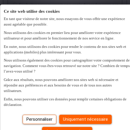
Souhaitez-vous recevoir une copie du rendez-vous par
e-mail ?
Ce site web utilise des cookies
En tant que visiteur de notre site, nous essayons de vous offrir une expérience
aussi agréable que possible.
Une erreur s'est produite. Veuillez réessayer plus tard.
Fermer
Nous utilisons des cookies en premier lieu pour améliorer votre expérience
Trouver une agence dans votre région
utilisateur et pour améliorer le fonctionnement de nos service en ligne.
En outre, nous utilisons des cookies pour rendre le contenu de nos sites web et
applications (mobiles) plus intéressant pour vous.
Rechercher
Nous utilisons également des cookies pour cartographier votre comportement de
Offres d'emploi
navigation. Comment vous êtes-vous retrouvé sur notre site ? Combien de temps
l’avez-vous utilisé ?
Tous les emplois permanents
Tous les emplois temporaires
Grâce aux résultats, nous pouvons améliorer nos sites web si nécessaire et
Tout sur le travail intérimaire
répondre aux préférences et aux besoins de vous et de tous nos autres
utilisateurs.
Employeurs
Enfin, nous pouvons utiliser ces données pour remplir certaines obligations de
Envoyer une offre d'emploi
déclaration.
Intérimaires
Etudiants
Services RH adaptés
Personnaliser
Uniquement nécessaire
Nos spécialisations