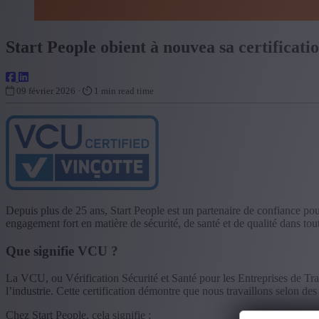
Start People obient à nouvea sa certificat
09 février 2026 ·
1 min read time
Depuis plus de 25 ans, Start People est un partenaire de confiance pour
engagement fort en matière de sécurité, de santé et de qualité dans tou
Que signifie VCU ?
La VCU, ou Vérification Sécurité et Santé pour les Entreprises de Trava
l’industrie. Cette certification démontre que nous travaillons selon des
Chez Start People, cela signifie :