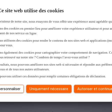
e site web utilise des cookies
VCU et que la sécurité est toujours notre priorité. Nous garantissons de
visiteur de notre site, nous essayons de vous offrir une expérience aussi agréable qu
ns des cookies en premier lieu pour améliorer votre expérience utilisateur et pour a
ent de nos service en ligne.
us utilisons des cookies pour rendre le contenu de nos sites web et applications (mo
ur technique. De la construction et la maintenance à l’ingénierie et l’in
pour vous.
ons également des cookies pour cartographier votre comportement de navigation.
us retrouvé sur notre site ? Combien de temps l’avez-vous utilisé ?
sultats, nous pouvons améliorer nos sites web si nécessaire et répondre aux préfére
s des solutions adaptées à vos besoins : renfort temporaire, staffing st
ous et de tous nos autres utilisateurs.
pouvons utiliser ces données pour remplir certaines obligations de déclaration.
e
ersonnaliser
Uniquement nécessaire
Autoriser et continu
esoins en personnel, nous vous accompagnons dans votre politique de sé