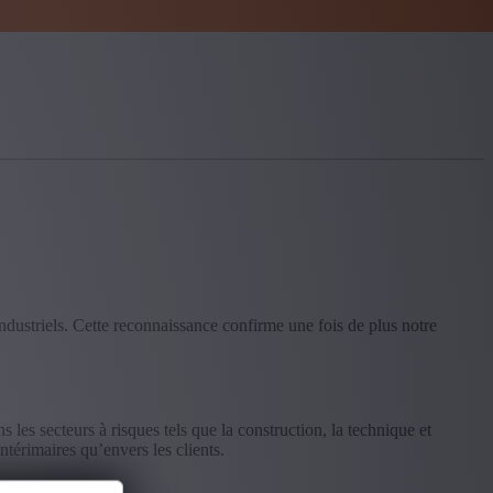
industriels. Cette reconnaissance confirme une fois de plus notre
 les secteurs à risques tels que la construction, la technique et
ntérimaires qu’envers les clients.