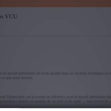
ion VCU
 un travail intérimaire sûr et de qualité dans les secteurs techniques et 
t ce que nous faisons.
il Temporaire, est la norme de référence pour le travail intérimaire dans
 procédures strictes en matière de sécurité et de santé — tant envers les i