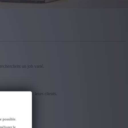
recherchent un job varié.
eurs contacts avec leurs clients.
e possible.
méliorer le