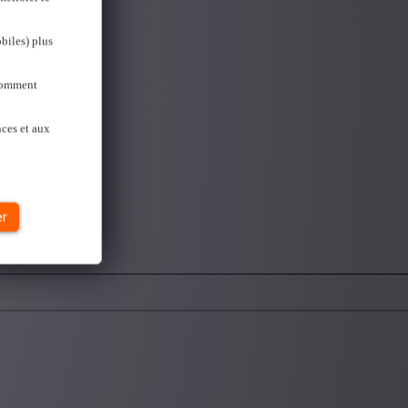
biles) plus
 Comment
ont la différence.
nces et aux
er