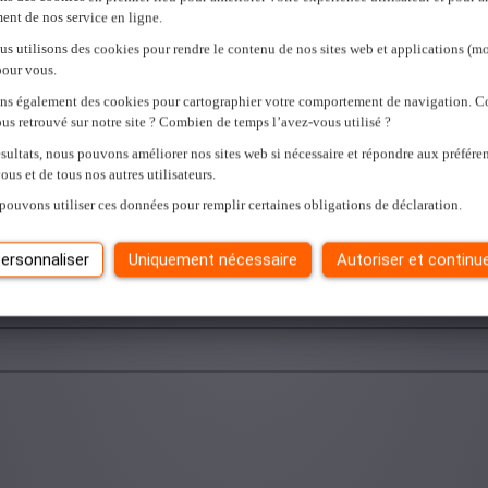
ent de nos service en ligne.
us utilisons des cookies pour rendre le contenu de nos sites web et applications (mo
pour vous.
ons également des cookies pour cartographier votre comportement de navigation.
e enthousiasme, votre motivation et votre attitude orientée client qui fer
us retrouvé sur notre site ? Combien de temps l’avez-vous utilisé ?
sultats, nous pouvons améliorer nos sites web si nécessaire et répondre aux préfére
ous et de tous nos autres utilisateurs.
hez N-Allo.
pouvons utiliser ces données pour remplir certaines obligations de déclaration.
es offres
ici
et postulez facilement en ligne !
didats motivés vers un job qui leur correspond.
ersonnaliser
Uniquement nécessaire
Autoriser et continu