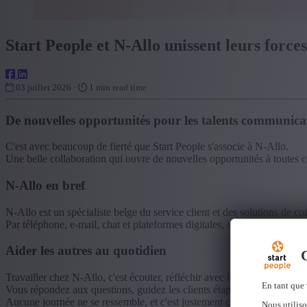
Start People et N-Allo unissent leurs forces
03 juillet 2026 ·
1 min read time
De nouvelles opportunités pour les talents communicat
C'est avec beaucoup de fierté que Start People s'associe à N-Allo.
Une belle collaboration qui ouvre de nouvelles opportunités à toutes c
N-Allo en bref
N-Allo est un spécialiste belge du service client et des solutions de con
Par téléphone, e-mail, chat et plateformes digitales, ses conseillers cl
Aider les autres au quotidien
C
Travailler chez N-Allo, c'est écouter, réfléchir avec le client et cherche
En tant que 
Vous répondez aux questions, guidez les clients étape par étape et veil
Aucune journée ne se ressemble, et c'est justement ce qui rend le job s
Nous utiliso