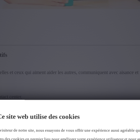
ifs
elles et ceux qui aiment aider les autres, communiquent avec aisance et 
tact center.
ientèle accompagnent des entreprises et des organisations publiques dans l
e site web utilise des cookies
r des solutions.
visiteur de notre site, nous essayons de vous offrir une expérience aussi agréable qu
lez à ce qu'ils terminent l'échange avec un sentiment positif.
i passionnant.
ns des cookies en premier lieu pour améliorer votre expérience utilisateur et pour a