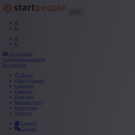
MENU
nl
fr
nl
fr
Accessibilité
Candidature spontanée
Se connecter
Home
Offres d'emploi
Candidats
Etudiants
Flexi-jobs
Marques fortes
Employeurs
A propos
Agences
Contact