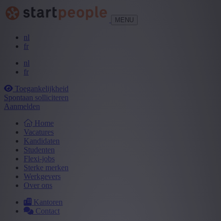
MENU
nl
fr
nl
fr
Toegankelijkheid
Spontaan solliciteren
Aanmelden
Home
Vacatures
Kandidaten
Studenten
Flexi-jobs
Sterke merken
Werkgevers
Over ons
Kantoren
Contact