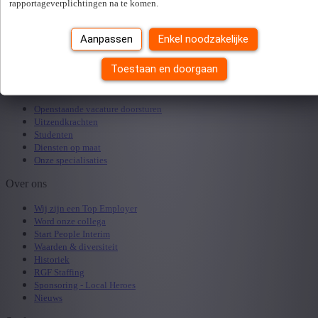
rapportageverplichtingen na te komen.
Vacatures
Alle vaste jobs
Aanpassen
Enkel noodzakelijke
Alle tijdelijke jobs
Alles over interimwerken
Toestaan en doorgaan
Werkgevers
Openstaande vacature doorsturen
Uitzendkrachten
Studenten
Diensten op maat
Onze specialisaties
Over ons
Wij zijn een Top Employer
Word onze collega
Start People Interim
Waarden & diversiteit
Historiek
RGF Staffing
Sponsoring - Local Heroes
Nieuws