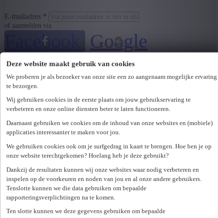
E-mailadres *
of aanmelden via
Facebook
Google
LinkedIn
Deze website maakt gebruik van cookies
We proberen je als bezoeker van onze site een zo aangenaam mogelijke ervaring
Wachtwoord *
te bezorgen.
Wachtwoord vergeten?
Volgende
Wij gebruiken cookies in de eerste plaats om jouw gebruikservaring te
verbeteren en onze online diensten beter te laten functioneren.
Technics
Daarnaast gebruiken we cookies om de inhoud van onze websites en (mobiele)
8380
Zeebrugge
applicaties interessanter te maken voor jou.
Optie vast contract
We gebruiken cookies ook om je surfgedrag in kaart te brengen. Hoe ben je op
Terug naar de vacature
onze website terechtgekomen? Hoelang heb je deze gebruikt?
Er is een fout opgetreden. Gelieve later opnieuw te proberen.
Sluiten
Dankzij de resultaten kunnen wij onze websites waar nodig verbeteren en
Zoek een kantoor in je buurt
inspelen op de voorkeuren en noden van jou en al onze andere gebruikers.
Tenslotte kunnen we die data gebruiken om bepaalde
rapporteringsverplichtingen na te komen.
Ten slotte kunnen we deze gegevens gebruiken om bepaalde
Zoek kantoor