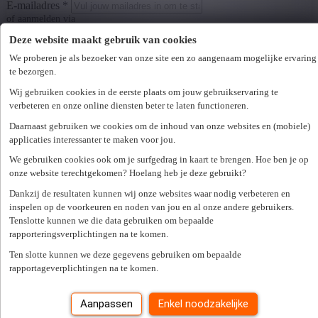
E-mailadres *
of aanmelden via
Facebook
Google
Deze website maakt gebruik van cookies
We proberen je als bezoeker van onze site een zo aangenaam mogelijke ervaring
LinkedIn
te bezorgen.
Wij gebruiken cookies in de eerste plaats om jouw gebruikservaring te
Wachtwoord *
verbeteren en onze online diensten beter te laten functioneren.
Wachtwoord vergeten?
Daarnaast gebruiken we cookies om de inhoud van onze websites en (mobiele)
Volgende
applicaties interessanter te maken voor jou.
Er is een fout opgetreden. Gelieve later opnieuw te proberen.
Sluiten
Zoek een kantoor in je buurt
We gebruiken cookies ook om je surfgedrag in kaart te brengen. Hoe ben je op
onze website terechtgekomen? Hoelang heb je deze gebruikt?
Dankzij de resultaten kunnen wij onze websites waar nodig verbeteren en
inspelen op de voorkeuren en noden van jou en al onze andere gebruikers.
Zoek kantoor
Tenslotte kunnen we die data gebruiken om bepaalde
Vacatures
rapporteringsverplichtingen na te komen.
Alle vaste jobs
Ten slotte kunnen we deze gegevens gebruiken om bepaalde
Alle tijdelijke jobs
rapportageverplichtingen na te komen.
Alles over interimwerken
Werkgevers
Aanpassen
Enkel noodzakelijke