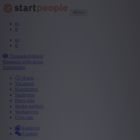
MENU
nl
fr
nl
fr
Toegankelijkheid
Spontaan solliciteren
Aanmelden
Home
Vacatures
Kandidaten
Studenten
Flexi-jobs
Sterke merken
Werkgevers
Over ons
Kantoren
Contact