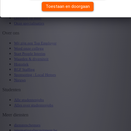
Openstaande vacature doorsturen
Toestaan en doorgaan
Uitzendkrachten
Studenten
Diensten op maat
Onze specialisaties
Over ons
Wij zijn een Top Employer
Word onze collega
Start People Interim
Waarden & diversiteit
Historiek
RGF Staffing
Sponsoring - Local Heroes
Nieuws
Studenten
Alle studentenjobs
Alles over studentenjobs
Meer diensten
dienstencheques
internationalrecruitment.be