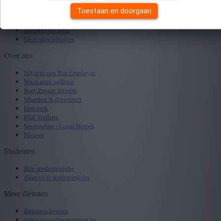
Openstaande vacature doorsturen
Toestaan en doorgaan
Uitzendkrachten
Studenten
Diensten op maat
Onze specialisaties
Over ons
Wij zijn een Top Employer
Word onze collega
Start People Interim
Waarden & diversiteit
Historiek
RGF Staffing
Sponsoring - Local Heroes
Nieuws
Studenten
Alle studentenjobs
Alles over studentenjobs
Meer diensten
dienstencheques
internationalrecruitment.be