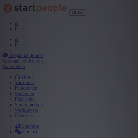
MENU
nl
fr
nl
fr
Toegankelijkheid
Spontaan solliciteren
Aanmelden
Home
Vacatures
Kandidaten
Studenten
Flexi-jobs
Sterke merken
Werkgevers
Over ons
Kantoren
Contact