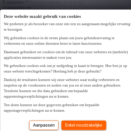
E-mailadres *
of aanmelden via
Facebook
Google
Deze website maakt gebruik van cookies
We proberen je als bezoeker van onze site een zo aangenaam mogelijke ervaring
LinkedIn
te bezorgen.
Wij gebruiken cookies in de eerste plaats om jouw gebruikservaring te
Wachtwoord *
verbeteren en onze online diensten beter te laten functioneren.
Wachtwoord vergeten?
Daarnaast gebruiken we cookies om de inhoud van onze websites en (mobiele)
Volgende
applicaties interessanter te maken voor jou.
Er is een fout opgetreden. Gelieve later opnieuw te proberen.
Sluiten
Zoek een kantoor in je buurt
We gebruiken cookies ook om je surfgedrag in kaart te brengen. Hoe ben je op
onze website terechtgekomen? Hoelang heb je deze gebruikt?
Dankzij de resultaten kunnen wij onze websites waar nodig verbeteren en
inspelen op de voorkeuren en noden van jou en al onze andere gebruikers.
Zoek kantoor
Tenslotte kunnen we die data gebruiken om bepaalde
Vacatures
rapporteringsverplichtingen na te komen.
Alle vaste jobs
Ten slotte kunnen we deze gegevens gebruiken om bepaalde
Alle tijdelijke jobs
rapportageverplichtingen na te komen.
Alles over interimwerken
Werkgevers
Aanpassen
Enkel noodzakelijke