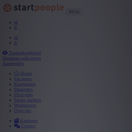
MENU
nl
fr
nl
fr
Toegankelijkheid
Spontaan solliciteren
Aanmelden
Home
Vacatures
Kandidaten
Studenten
Flexi-jobs
Sterke merken
Werkgevers
Over ons
Kantoren
Contact