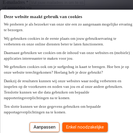
E-mailadres *
of aanmelden via
Facebook
Google
Deze website maakt gebruik van cookies
We proberen je als bezoeker van onze site een zo aangenaam mogelijke ervaring
LinkedIn
te bezorgen.
Wij gebruiken cookies in de eerste plaats om jouw gebruikservaring te
Wachtwoord *
verbeteren en onze online diensten beter te laten functioneren.
Wachtwoord vergeten?
Daarnaast gebruiken we cookies om de inhoud van onze websites en (mobiele)
Volgende
applicaties interessanter te maken voor jou.
Er is een fout opgetreden. Gelieve later opnieuw te proberen.
Sluiten
Zoek een kantoor in je buurt
We gebruiken cookies ook om je surfgedrag in kaart te brengen. Hoe ben je op
onze website terechtgekomen? Hoelang heb je deze gebruikt?
Dankzij de resultaten kunnen wij onze websites waar nodig verbeteren en
inspelen op de voorkeuren en noden van jou en al onze andere gebruikers.
Zoek kantoor
Tenslotte kunnen we die data gebruiken om bepaalde
Vacatures
rapporteringsverplichtingen na te komen.
Alle vaste jobs
Ten slotte kunnen we deze gegevens gebruiken om bepaalde
Alle tijdelijke jobs
rapportageverplichtingen na te komen.
Alles over interimwerken
Werkgevers
Aanpassen
Enkel noodzakelijke