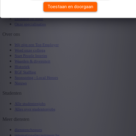
Openstaande vacature doorsturen
Toestaan en doorgaan
Uitzendkrachten
Studenten
Diensten op maat
Onze specialisaties
Over ons
Wij zijn een Top Employer
Word onze collega
Start People Interim
Waarden & diversiteit
Historiek
RGF Staffing
Sponsoring - Local Heroes
Nieuws
Studenten
Alle studentenjobs
Alles over studentenjobs
Meer diensten
dienstencheques
internationalrecruitment.be