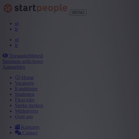
MENU
nl
fr
nl
fr
Toegankelijkheid
Spontaan solliciteren
Aanmelden
Home
Vacatures
Kandidaten
Studenten
Flexi-jobs
Sterke merken
Werkgevers
Over ons
Kantoren
Contact