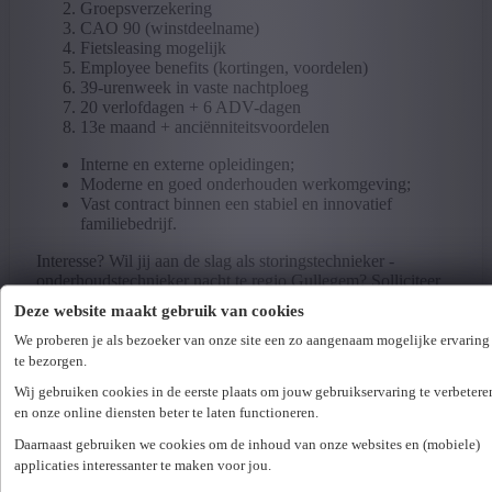
Groepsverzekering
CAO 90 (winstdeelname)
Fietsleasing mogelijk
Employee benefits (kortingen, voordelen)
39-urenweek in vaste nachtploeg
20 verlofdagen + 6 ADV-dagen
13e maand + anciënniteitsvoordelen
Interne en externe opleidingen;
Moderne en goed onderhouden werkomgeving;
Vast contract binnen een stabiel en innovatief
familiebedrijf.
Interesse? Wil jij aan de slag als storingstechnieker -
onderhoudstechnieker nacht te regio Gullegem? Solliciteer
vandaag nog en wij nemen snel contact met je op!
Deze website maakt gebruik van cookies
Bedrijfsinfo
We proberen je als bezoeker van onze site een zo aangenaam mogelijke ervaring
te bezorgen.
Deze partner is een toonaangevende speler in de
Wij gebruiken cookies in de eerste plaats om jouw gebruikservaring te verbetere
aluminiumsector en zet sterk in op duurzame en innovatieve
en onze online diensten beter te laten functioneren.
oplossingen. Naast hoogwaardige producten investeren ze
bewust in langdurige relaties met klanten, leveranciers en
Daarnaast gebruiken we cookies om de inhoud van onze websites en (mobiele)
medewerkers, met aandacht voor mens en maatschappij.
applicaties interessanter te maken voor jou.
Met meerdere productievestigingen in België, Nederland en