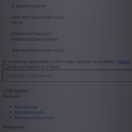
S nachts werken
Operator liquid bulk vaste
nacht
Elektromechanisch
onderhoudstechnieker
Jobs turnhout vaste nacht
Er is een fout opgetreden. Gelieve later opnieuw te proberen.
Sluiten
Zoek een kantoor in je buurt
Zoek kantoor
Vacatures
Alle vaste jobs
Alle tijdelijke jobs
Alles over interimwerken
Werkgevers