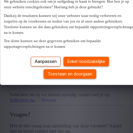
We gebruiken cookies ook om je surfgedrag in kaart te brengen. Hoe ben je op
Duitsland en een team van honderden vakmensen,
onze website terechtgekomen? Hoelang heb je deze gebruikt?
ontwikkelen en produceren ze duurzaam low-carbon
Dankzij de resultaten kunnen wij onze websites waar nodig verbeteren en
aluminium. Als koploper binnen de circulaire economie
combineren ze een sterke productiecapaciteit met een
inspelen op de voorkeuren en noden van jou en al onze andere gebruikers.
duidelijke focus op duurzaamheid.
Tenslotte kunnen we die data gebruiken om bepaalde rapporteringsverplichting
na te komen.
Werken bij deze organisatie betekent deel uitmaken van een
Ten slotte kunnen we deze gegevens gebruiken om bepaalde
stabiele, groeiende en internationale omgeving, waar
rapportageverplichtingen na te komen.
innovatie, samenwerking en toekomstgericht denken
centraal staan.
Aanpassen
Enkel noodzakelijke
Toestaan en doorgaan
Heb je interesse in deze vacature?
Solliciteer nu en we nemen spoedig contact met je op.
Solliciteer nu
Bewaar
Vragen?
Heb je een vraag naar aanleiding van deze vacature? Aarzel
niet en neem contact met ons op.