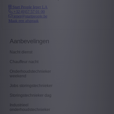
Start People Ieper LA
+32 (0)57 57 01 00
ieper@startpeople.be
Maak een afspraak
Aanbevelingen
Nacht dienst
Chauffeur nacht
Onderhoudstechnieker
weekend
Jobs storingstechnieker
Storingstechnieker dag
Industrieel
onderhoudstechnieker