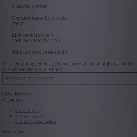
S nachts werken
Operator liquid bulk vaste
nacht
Elektromechanisch
onderhoudstechnieker
Jobs turnhout vaste nacht
Er is een fout opgetreden. Gelieve later opnieuw te proberen.
Sluiten
Zoek een kantoor in je buurt
Zoek kantoor
Vacatures
Alle vaste jobs
Alle tijdelijke jobs
Alles over interimwerken
Werkgevers