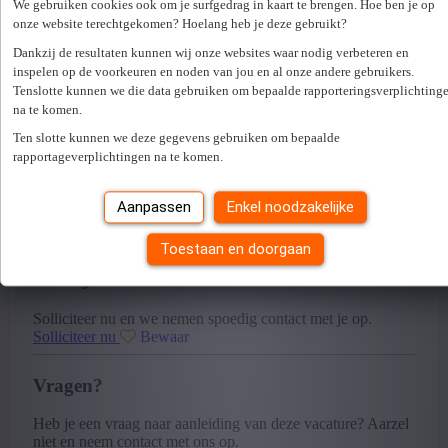
We gebruiken cookies ook om je surfgedrag in kaart te brengen. Hoe ben je op
Duitsland en een team van honderden vakmensen,
onze website terechtgekomen? Hoelang heb je deze gebruikt?
ontwikkelen en produceren ze duurzaam low-carbon
Dankzij de resultaten kunnen wij onze websites waar nodig verbeteren en
aluminium. Als koploper binnen de circulaire economie
combineren ze een sterke productiecapaciteit met een
inspelen op de voorkeuren en noden van jou en al onze andere gebruikers.
duidelijke focus op duurzaamheid.
Tenslotte kunnen we die data gebruiken om bepaalde rapporteringsverplichting
na te komen.
Werken bij deze organisatie betekent deel uitmaken van een
Ten slotte kunnen we deze gegevens gebruiken om bepaalde
stabiele, groeiende en internationale omgeving, waar
rapportageverplichtingen na te komen.
innovatie, samenwerking en toekomstgericht denken
centraal staan.
Aanpassen
Enkel noodzakelijke
Toestaan en doorgaan
Heb je interesse in deze vacature?
Solliciteer nu en we nemen spoedig contact met je op.
Solliciteer nu
Bewaar
Vragen?
Heb je een vraag naar aanleiding van deze vacature? Aarzel
niet en neem contact met ons op.