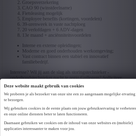
Groepsverzekering
CAO 90 (winstdeelname)
Fietsleasing mogelijk
Employee benefits (kortingen, voordelen)
39-urenweek in vaste nachtploeg
20 verlofdagen + 6 ADV-dagen
13e maand + anciënniteitsvoordelen
Interne en externe opleidingen;
Moderne en goed onderhouden werkomgeving;
Vast contract binnen een stabiel en innovatief
familiebedrijf.
Interesse? Wil jij aan de slag als storingstechnieker -
onderhoudstechnieker nacht te regio Gullegem? Solliciteer
vandaag nog en wij nemen snel contact met je op!
Deze website maakt gebruik van cookies
Bedrijfsinfo
We proberen je als bezoeker van onze site een zo aangenaam mogelijke ervaring
te bezorgen.
Deze partner is een toonaangevende speler in de
Wij gebruiken cookies in de eerste plaats om jouw gebruikservaring te verbetere
aluminiumsector en zet sterk in op duurzame en innovatieve
en onze online diensten beter te laten functioneren.
oplossingen. Naast hoogwaardige producten investeren ze
bewust in langdurige relaties met klanten, leveranciers en
Daarnaast gebruiken we cookies om de inhoud van onze websites en (mobiele)
medewerkers, met aandacht voor mens en maatschappij.
applicaties interessanter te maken voor jou.
Met meerdere productievestigingen in België, Nederland en