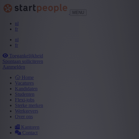
MENU
nl
fr
nl
fr
Toegankelijkheid
Spontaan solliciteren
Aanmelden
Home
Vacatures
Kandidaten
Studenten
Flexi-jobs
Sterke merken
Werkgevers
Over ons
Kantoren
Contact