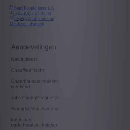
Start People Ieper LA
+32 (0)57 57 01 00
ieper@startpeople.be
Maak een afspraak
Aanbevelingen
Nacht dienst
Chauffeur nacht
Onderhoudstechnieker
weekend
Jobs storingstechnieker
Storingstechnieker dag
Industrieel
onderhoudstechnieker