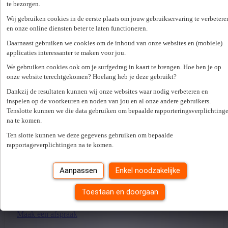
te bezorgen.
klantgerichtheid en dienstverlening. Het behoort tot dé groep
van marktleiders van nationaal transport en logistiek. Je
Wij gebruiken cookies in de eerste plaats om jouw gebruikservaring te verbetere
komt terecht in een dynamische en mensgerichte organisatie
en onze online diensten beter te laten functioneren.
waar klantentevredenheid centraal staat.
Daarnaast gebruiken we cookies om de inhoud van onze websites en (mobiele)
applicaties interessanter te maken voor jou.
We gebruiken cookies ook om je surfgedrag in kaart te brengen. Hoe ben je op
onze website terechtgekomen? Hoelang heb je deze gebruikt?
Heb je interesse in deze vacature?
Dankzij de resultaten kunnen wij onze websites waar nodig verbeteren en
inspelen op de voorkeuren en noden van jou en al onze andere gebruikers.
Solliciteer nu en we nemen spoedig contact met je op.
Tenslotte kunnen we die data gebruiken om bepaalde rapporteringsverplichting
Solliciteer nu
Bewaar
na te komen.
Ten slotte kunnen we deze gegevens gebruiken om bepaalde
Vragen?
rapportageverplichtingen na te komen.
Heb je een vraag naar aanleiding van deze vacature? Aarzel
niet en neem contact met ons op.
Aanpassen
Enkel noodzakelijke
Start People Inhouse Distrilog
Toestaan en doorgaan
+32 (0)52 31 58 95
colfridis@startpeople.be
Maak een afspraak