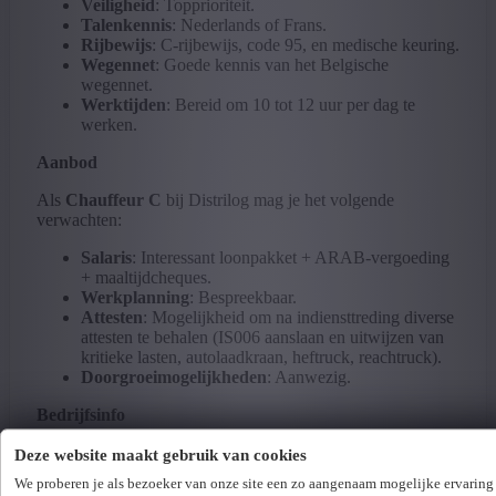
Veiligheid
: Topprioriteit.
Talenkennis
: Nederlands of Frans.
Rijbewijs
: C-rijbewijs, code 95, en medische keuring.
Wegennet
: Goede kennis van het Belgische
wegennet.
Werktijden
: Bereid om 10 tot 12 uur per dag te
werken.
Aanbod
Als
Chauffeur C
bij Distrilog mag je het volgende
verwachten:
Salaris
: Interessant loonpakket + ARAB-vergoeding
+ maaltijdcheques.
Werkplanning
: Bespreekbaar.
Attesten
: Mogelijkheid om na indiensttreding diverse
attesten te behalen (IS006 aanslaan en uitwijzen van
kritieke lasten, autolaadkraan, heftruck, reachtruck).
Doorgroeimogelijkheden
: Aanwezig.
Bedrijfsinfo
Bij Distrilog Group
word je lid van een grote familie die je
Deze website maakt gebruik van cookies
begeleidt in de boeiende wereld van logistiek en transport.
We proberen je als bezoeker van onze site een zo aangenaam mogelijke ervaring
Het is een vooruitstrevend bedrijf met de focus op