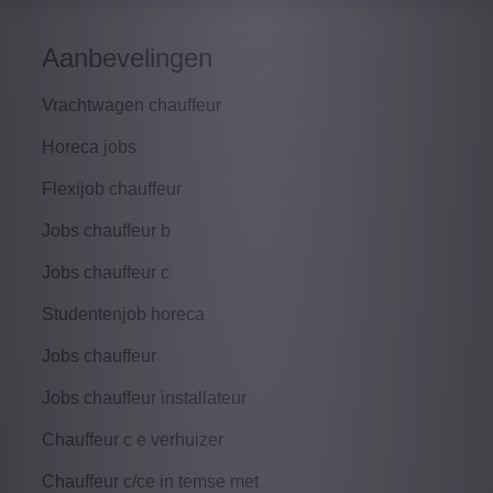
Aanbevelingen
Vrachtwagen chauffeur
Horeca jobs
Flexijob chauffeur
Jobs chauffeur b
Jobs chauffeur c
Studentenjob horeca
Jobs chauffeur
Jobs chauffeur installateur
Chauffeur c e verhuizer
Chauffeur c/ce in temse met