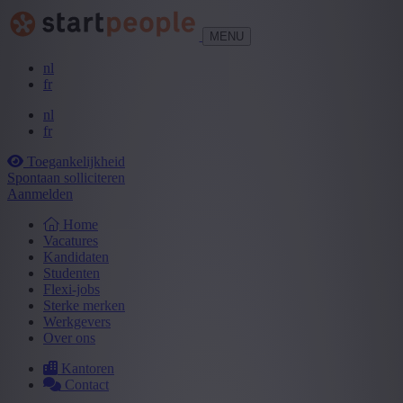
MENU
nl
fr
nl
fr
Toegankelijkheid
Spontaan solliciteren
Aanmelden
Home
Vacatures
Kandidaten
Studenten
Flexi-jobs
Sterke merken
Werkgevers
Over ons
Kantoren
Contact