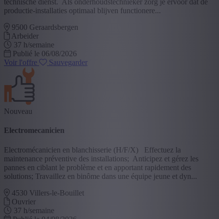
technische dienst. Als onderhoudstechnieker zorg je ervoor dat de
productie-installaties optimaal blijven functionere...
9500 Geraardsbergen
Arbeider
37 h/semaine
Publié le 06/08/2026
Voir l'offre
Sauvegarder
Nouveau
Electromecanicien
Electromécanicien en blanchisserie (H/F/X) Effectuez la
maintenance préventive des installations; Anticipez et gérez les
pannes en ciblant le problème et en apportant rapidement des
solutions; Travaillez en binôme dans une équipe jeune et dyn...
4530 Villers-le-Bouillet
Ouvrier
37 h/semaine