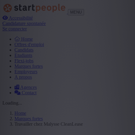
MENU
Accessibilité
Candidature spontanée
Se connecter
Home
Offres d'emploi
Candidats
Etudiants
Flexi-jobs
Marques fortes
Employeurs
A propos
Agences
Contact
Loading...
Home
Marques fortes
Travailler chez Malysse CleanLease