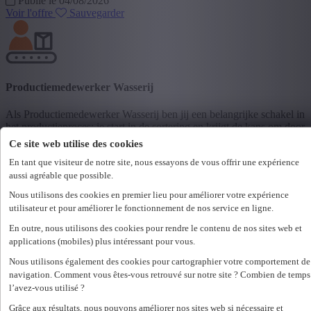
Publié le 04/08/2026
Voir l'offre
Sauvegarder
Productiemedewerker Wasserij
Als Productiemedewerker Wasserij ben jij een belangrijke schakel in
het productieproces: je start in de sortering en krijgt de kans om door
te groeien naar een veelzijdige functie waarin je mee de volledige
Ce site web utilise des cookies
opstart van de wasserij opvolgt. Voor een ...
En tant que visiteur de notre site, nous essayons de vous offrir une expérience
3200 Aarschot
aussi agréable que possible.
Arbeider
Nous utilisons des cookies en premier lieu pour améliorer votre expérience
40 h/semaine
utilisateur et pour améliorer le fonctionnement de nos service en ligne.
Publié le 22/07/2026
Voir l'offre
Sauvegarder
En outre, nous utilisons des cookies pour rendre le contenu de nos sites web et
applications (mobiles) plus intéressant pour vous.
Nous utilisons également des cookies pour cartographier votre comportement de
navigation. Comment vous êtes-vous retrouvé sur notre site ? Combien de temps
l’avez-vous utilisé ?
Ouvrier de Production
Grâce aux résultats, nous pouvons améliorer nos sites web si nécessaire et