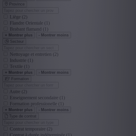
Province
Liège
(2)
Flandre Orientale
(1)
Brabant flamand
(1)
+ Montrer plus
- Montrer moins
Secteur
Nettoyage et entretien
(2)
Industrie
(1)
Textile
(1)
+ Montrer plus
- Montrer moins
Formation
Autre
(2)
Enseignement secondaire
(1)
Formation professionelle
(1)
+ Montrer plus
- Montrer moins
Type de contrat
Contrat temporaire
(2)
Contrat à durée indéterminée
(1)