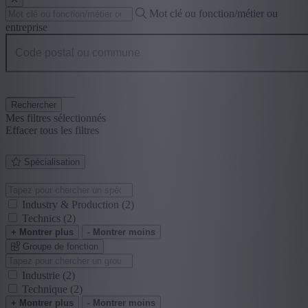
Mot clé ou fonction/métier ou
entreprise
Code postal ou commune
Rechercher
Mes filtres sélectionnés
Effacer tous les filtres
Spécialisation
Industry & Production
(2)
Technics
(2)
+ Montrer plus
- Montrer moins
Groupe de fonction
Industrie
(2)
Technique
(2)
+ Montrer plus
- Montrer moins