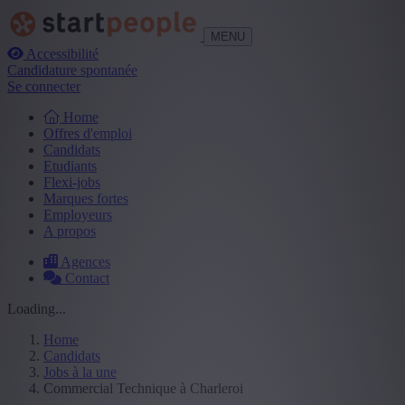
MENU
Accessibilité
Candidature spontanée
Se connecter
Home
Offres d'emploi
Candidats
Etudiants
Flexi-jobs
Marques fortes
Employeurs
A propos
Agences
Contact
Loading...
Home
Candidats
Jobs à la une
Commercial Technique à Charleroi