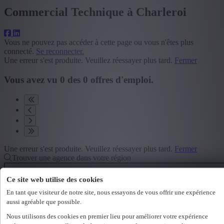
Commercial Technique à Charleroi
Vous ne pouvez pas accéder à cette page ou vous n'êtes plus
connecté.
Se reconnecter.
Une erreur s'est produite. Veuillez réessayer plus tard.
Fermer
Vous avez vu
0
des
0
offres d'emploi.
Une erreur s'est produite. Veuillez réessayer plus tard.
Fermer
Trouver une agence dans votre région
Ce site web utilise des cookies
En tant que visiteur de notre site, nous essayons de vous offrir une expérience
Rechercher
aussi agréable que possible.
Offres d'emploi
Nous utilisons des cookies en premier lieu pour améliorer votre expérience