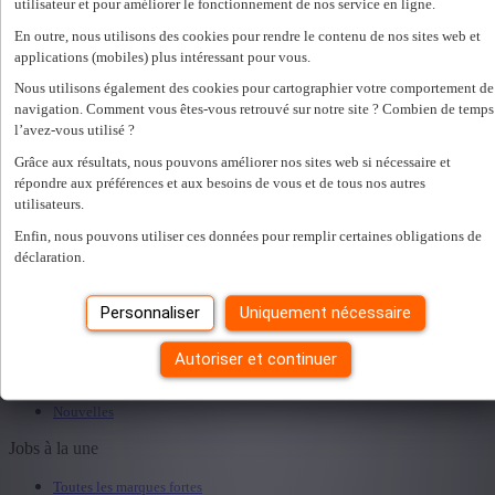
Tous les emplois permanents
utilisateur et pour améliorer le fonctionnement de nos service en ligne.
Tous les emplois temporaires
En outre, nous utilisons des cookies pour rendre le contenu de nos sites web et
Tout sur le travail intérimaire
applications (mobiles) plus intéressant pour vous.
Employeurs
Nous utilisons également des cookies pour cartographier votre comportement de
navigation. Comment vous êtes-vous retrouvé sur notre site ? Combien de temps
Envoyer une offre d'emploi
l’avez-vous utilisé ?
Intérimaires
Etudiants
Grâce aux résultats, nous pouvons améliorer nos sites web si nécessaire et
Services RH adaptés
répondre aux préférences et aux besoins de vous et de tous nos autres
Nos spécialisations
utilisateurs.
A propos
Enfin, nous pouvons utiliser ces données pour remplir certaines obligations de
déclaration.
Nous sommes Top Employer
Devenez notre collègue
Personnaliser
Uniquement nécessaire
Start People Intérim
Valeurs et diversité
Historique
Autoriser et continuer
RGF Staffing
Sponsoring - Local Heroes
Nouvelles
Jobs à la une
Toutes les marques fortes